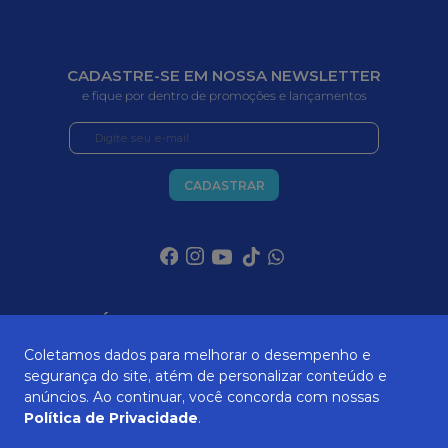
CADASTRE-SE EM NOSSA NEWSLETTER
e fique por dentro de promoções e lançamentos
CADASTRAR
SOBRE NÓS
Coletamos dados para melhorar o desempenho e
segurança do site, atém de personalizar conteúdo e
anúncios. Ao continuar, você concorda com nossas
ATENDIMENTO
Política de Privacidade
.