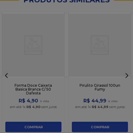
Forma Doce Caixeta
Pirulito Girassol 100un
Basica Branca C/ 50
Fumy
Dafesta
R$
4
,
90
R$
44
,
99
em até
1
x
R$
4
,
90
sem juros
em até
1
x
R$
44
,
99
sem juros
COMPRAR
COMPRAR