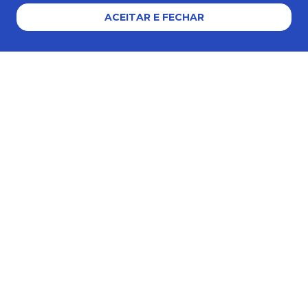
ACEITAR E FECHAR
AJUDA E SUPORTE
Formas de pagamento
Certificados e segurança