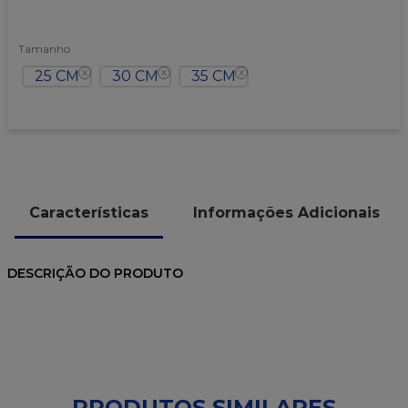
9
º
caixa kraft
10
º
chocolate
Tamanho
25 CM
30 CM
35 CM
Características
Informações Adicionais
DESCRIÇÃO DO PRODUTO
PRODUTOS SIMILARES