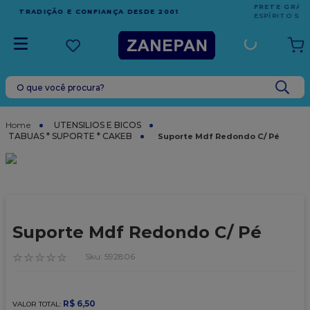
FRETE GRÁTIS
EM COMPRAS ACIMA DE R$1.000,00 PARA O
ESPÍRITO SANTO
O que você procura?
TERMOS MAIS BUSCADOS
1
º
leite condensado
UTENSILIOS E BICOS
TABUAS * SUPORTE * CAKEB
Suporte Mdf Redondo C/ Pé
2
º
caixa
3
º
vela
4
º
top harald
5
º
vabene
Suporte Mdf Redondo C/ Pé
6
º
sacola
☆
☆
☆
☆
☆
:
592806
7
º
granulado
8
º
bala
R$
6
,
50
VALOR TOTAL: