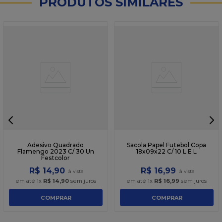
PRODUTOS SIMILARES
Adesivo Quadrado
Sacola Papel Futebol Copa
Flamengo 2023 C/ 30 Un
18x09x22 C/ 10 L E L
Festcolor
R$
14
,
90
R$
16
,
99
em até
1
x
R$
14
,
90
sem juros
em até
1
x
R$
16
,
99
sem juros
COMPRAR
COMPRAR