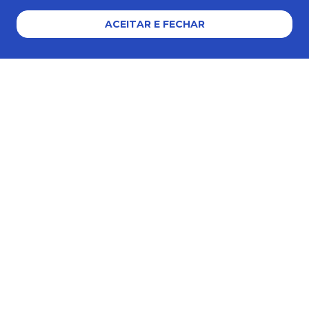
AJUDA E SUPORTE
ACEITAR E FECHAR
Formas de pagamento
Certificados e segurança