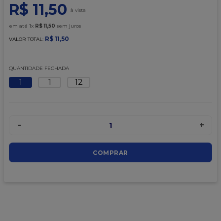
9
º
caixa kraft
R$
11
,
50
10
º
chocolate
em até
1
x
R$
11
,
50
sem juros
R$
11
,
50
VALOR TOTAL:
QUANTIDADE FECHADA
1
1
12
-
+
1
COMPRAR