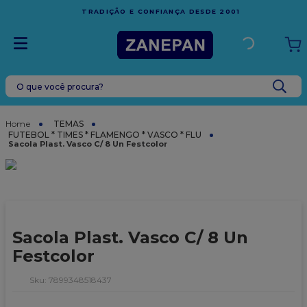
FRETE GRÁTIS
EM COMPRAS ACIMA DE R$1.000,00 PARA
1
ESPÍRITO SANTO
O que você procura?
TERMOS MAIS BUSCADOS
1
º
leite condensado
TEMAS
FUTEBOL * TIMES * FLAMENGO * VASCO * FLU
2
º
caixa
Sacola Plast. Vasco C/ 8 Un Festcolor
3
º
top harald
4
º
vela
5
º
bala
Sacola Plast. Vasco C/ 8 Un
6
º
granulado
Festcolor
7
º
vabene
:
7899348518437
8
º
sacola