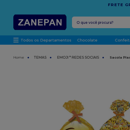
PARA O ESPÍRITO SANTO
O que você procura?
TERMOS MAIS 
Todos os Departamentos
Chocolate
Confeit
1
º
leite con
2
º
caixa
TEMAS
EMOJI * REDES SOCIAIS
Sacola Plas
3
º
top haral
4
º
vela
5
º
bala
6
º
sacola
7
º
vabene
8
º
granulad
9
º
caixa kraf