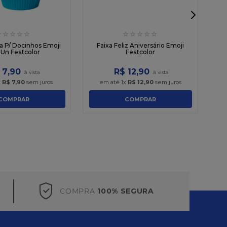
☆
☆
☆
☆
☆
☆
☆
☆
☆
☆
a P/ Docinhos Emoji
Faixa Feliz Aniversário Emoji
 Un Festcolor
Festcolor
7
,
90
R$
12
,
90
x
R$
7
,
90
sem juros
em até
1
x
R$
12
,
90
sem juros
COMPRAR
COMPRAR
COMPRA
100% SEGURA