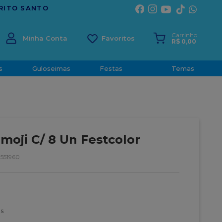
TRADIÇÃO E CONFIANÇA DESDE 2001
Carrinho
Minha Conta
R$
0
,
00
s
Guloseimas
Festas
Temas
Emoji C/ 8 Un Festcolor
551960
s