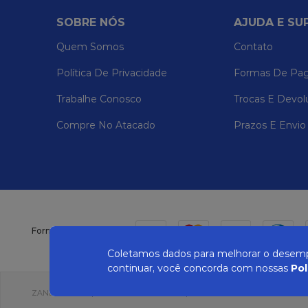
SOBRE NÓS
AJUDA E SU
Quem Somos
Contato
Política De Privacidade
Formas De Pa
Trabalhe Conosco
Trocas E Devol
Compre No Atacado
Prazos E Envio
Formas de pagamento
Coletamos dados para melhorar o desempe
continuar, você concorda com nossas
Pol
ZANEPAN 2022 | CNPJ: 04.319.228/0001-08 | AVENIDA MAURO MIRANDA MAD