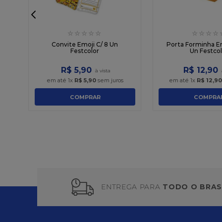
☆
☆
☆
☆
☆
☆
☆
☆
☆
Convite Emoji C/ 8 Un
Porta Forminha Em
Festcolor
Un Festcol
R$
5
,
90
R$
12
,
90
s
em até
1
x
R$
5
,
90
sem juros
em até
1
x
R$
12
,
90
COMPRAR
COMPRA
ENTREGA PARA
TODO O BRAS