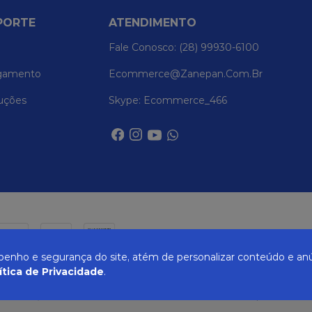
PORTE
ATENDIMENTO
Fale Conosco: (28) 99930-6100
gamento
Ecommerce@zanepan.com.br
uções
Skype: Ecommerce_466
nho e segurança do site, atém de personalizar conteúdo e anú
ítica de Privacidade
.
UREIRA, 514 - ELPÍDIO VOLPINI - CACHOEIRO DE ITAPEMIRIM - ES | CEP 29309-71