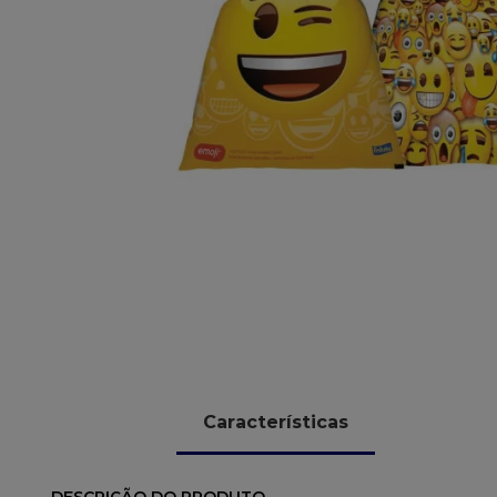
10
º
chocolate
Características