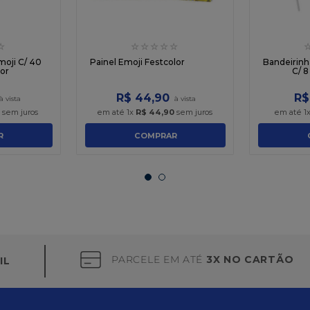
☆
☆
☆
☆
☆
☆
oji C/ 40
Painel Emoji Festcolor
Bandeirinh
or
C/ 8
R$
44
,
90
R$
sem juros
em até
1
x
R$
44
,
90
sem juros
em até
1
R
COMPRAR
PARCELE EM ATÉ
3X NO CARTÃO
IL