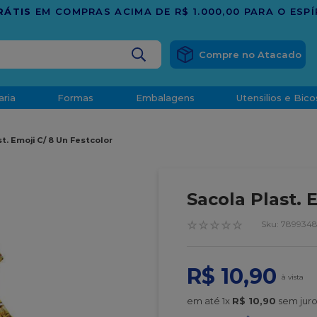
BUSCADOS
aria
Formas
Embalagens
Utensilios e Bico
densado
t. Emoji C/ 8 Un Festcolor
d
Sacola Plast. 
☆
☆
☆
☆
☆
:
7899348
R$
10
,
90
o
t
em até
1
x
R$
10
,
90
sem juro