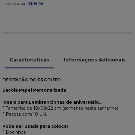
9
º
caixa kraft
R$
16
,
99
VALOR TOTAL:
10
º
chocolate
Características
Informações Adicionais
DESCRIÇÃO DO PRODUTO
Sacola Papel Personalizada
Ideais para Lembrancinhas de aniversário...
° Tamanho de 18x09x22 cm (somente neste tamanho)
° Pacote com 10 UN.
Pode ser usada para colocar:
° Docinhos