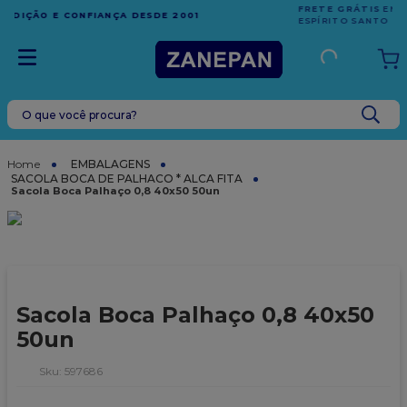
FRETE GRÁTIS
EM COMPRAS ACIMA DE R$1.000,00 PARA O
ESPÍRITO SANTO
O que você procura?
TERMOS MAIS BUSCADOS
1
º
leite condensado
EMBALAGENS
SACOLA BOCA DE PALHACO * ALCA FITA
2
º
caixa
Sacola Boca Palhaço 0,8 40x50 50un
3
º
top harald
4
º
vela
5
º
bala
Sacola Boca Palhaço 0,8 40x50
6
º
granulado
50un
7
º
vabene
:
597686
8
º
sacola