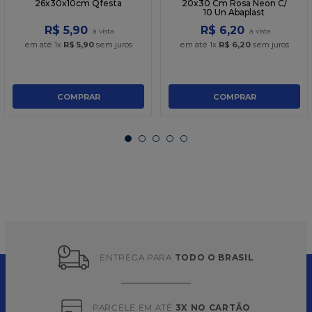
26x30x10cm Qfesta
20x30 Cm Rosa Neon C/
10 Un Abaplast
R$
5
,
90
R$
6
,
20
em até
1
x
R$
5
,
90
sem juros
em até
1
x
R$
6
,
20
sem juros
COMPRAR
COMPRAR
ENTREGA PARA 
TODO O BRASIL
PARCELE EM ATÉ 
3X NO CARTÃO