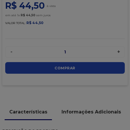
9
º
caixa kraft
R$
44
,
50
10
º
chocolate
em até
1
x
R$
44
,
50
sem juros
R$
44
,
50
VALOR TOTAL:
-
+
1
COMPRAR
Características
Informações Adicionais