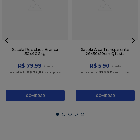
Sacola Reciclada Branca
Sacola Alça Transparente
30x40 5kg
26x30x10cm Qfesta
R$
79
,
99
R$
5
,
90
em até
1
x
R$
79
,
99
sem juros
em até
1
x
R$
5
,
90
sem juros
COMPRAR
COMPRAR