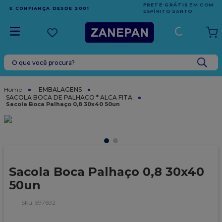
FRETE GRÁTIS
EM COMPRAS ACIMA DE R$1.000,00 PARA O
ESPÍRITO SANTO
O que você procura?
TERMOS MAIS BUSCADOS
1
º
leite condensado
EMBALAGENS
SACOLA BOCA DE PALHACO * ALCA FITA
2
º
caixa
Sacola Boca Palhaço 0,8 30x40 50un
3
º
top harald
4
º
vela
5
º
bala
Sacola Boca Palhaço 0,8 30x40
6
º
granulado
50un
7
º
vabene
:
597692
8
º
sacola