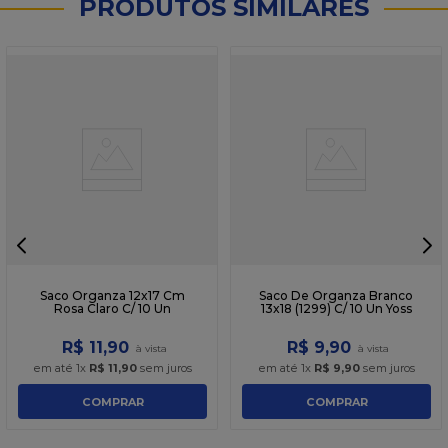
PRODUTOS SIMILARES
Saco Organza 12x17 Cm
Saco De Organza Branco
Rosa Claro C/ 10 Un
13x18 (1299) C/ 10 Un Yoss
R$
11
,
90
R$
9
,
90
em até
1
x
R$
11
,
90
sem juros
em até
1
x
R$
9
,
90
sem juros
COMPRAR
COMPRAR