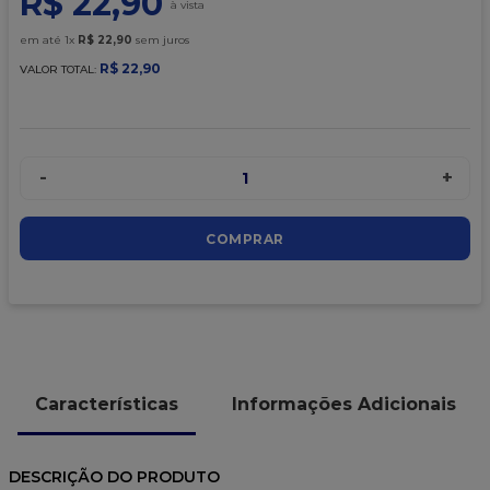
R$
22
,
90
9
º
caixa kraft
em até
1
x
R$
22
,
90
sem juros
10
º
chocolate
R$
22
,
90
VALOR TOTAL:
-
+
1
COMPRAR
Características
Informações Adicionais
DESCRIÇÃO DO PRODUTO