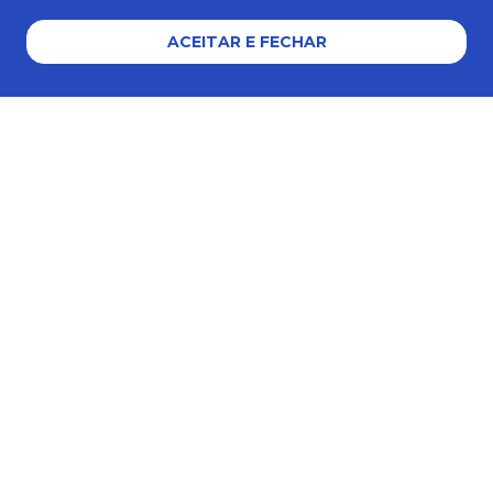
AJUDA E SUPORTE
ACEITAR E FECHAR
Formas de pagamento
Certificados e segurança