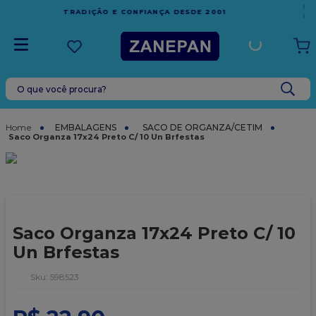
FRETE GRÁTIS
EM COMPRAS ACIMA DE R$1.000,00 PARA O
ESPÍRITO SANTO
O que você procura?
TERMOS MAIS BUSCADOS
1
º
leite condensado
EMBALAGENS
SACO DE ORGANZA/CETIM
Saco Organza 17x24 Preto C/ 10 Un Brfestas
2
º
caixa
3
º
vela
4
º
top harald
5
º
vabene
Saco Organza 17x24 Preto C/ 10
6
º
sacola
Un Brfestas
7
º
granulado
:
598523
8
º
bala