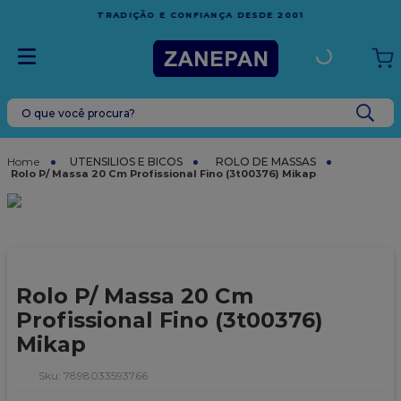
FRETE GRÁTIS
EM COMPRAS ACIMA DE R$1.000,00 PARA O
ESPÍRITO SANTO
O que você procura?
TERMOS MAIS BUSCADOS
1
º
caixa
UTENSILIOS E BICOS
ROLO DE MASSAS
Rolo P/ Massa 20 Cm Profissional Fino (3t00376) Mikap
2
º
leite condensado
3
º
vela
4
º
top harald
5
º
bala
Rolo P/ Massa 20 Cm
6
º
sacola
Profissional Fino (3t00376)
Mikap
7
º
vabene
8
º
granulado
:
7898033593766