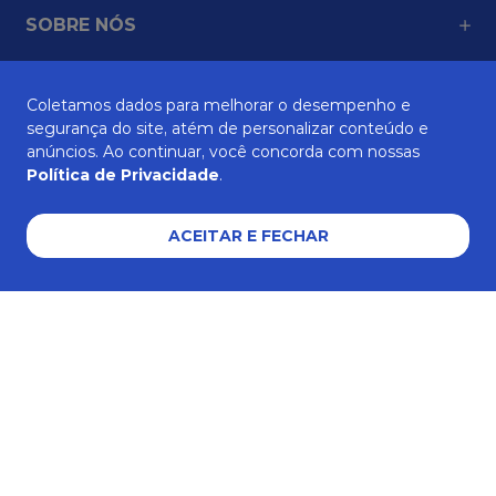
SOBRE NÓS
Coletamos dados para melhorar o desempenho e
ATENDIMENTO
segurança do site, atém de personalizar conteúdo e
anúncios. Ao continuar, você concorda com nossas
Política de Privacidade
.
AJUDA E SUPORTE
ACEITAR E FECHAR
Formas de pagamento
Certificados e segurança