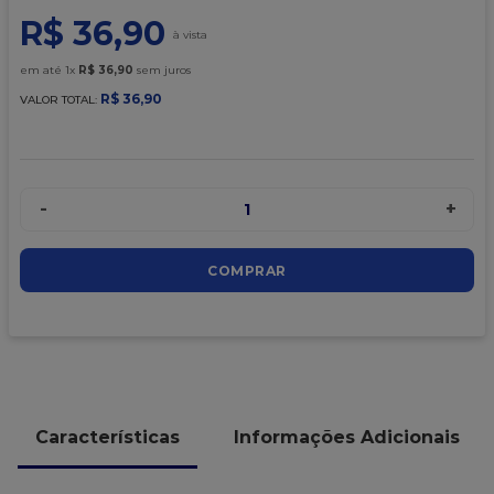
9
º
caixa kraft
R$
36
,
90
10
º
chocolate
em até
1
x
R$
36
,
90
sem juros
R$
36
,
90
VALOR TOTAL:
-
+
1
COMPRAR
Características
Informações Adicionais