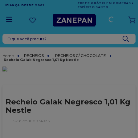
FRETE GRÁTIS
EM COMPRAS ACIMA DE R$1.000,00 PARA O
ESPÍRITO SANTO
O que você procura?
TERMOS MAIS BUSCADOS
1
º
leite condensado
RECHEIOS
RECHEIOS C/ CHOCOLATE
Recheio Galak Negresco 1,01 Kg Nestle
2
º
caixa
3
º
top harald
4
º
vela
5
º
bala
Recheio Galak Negresco 1,01 Kg
6
º
granulado
Nestle
7
º
vabene
:
7891000349212
8
º
sacola