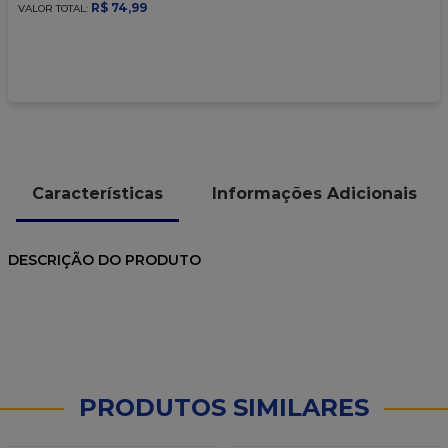
9
º
caixa kraft
R$
74
,
99
VALOR TOTAL:
10
º
chocolate
Características
Informações Adicionais
DESCRIÇÃO DO PRODUTO
PRODUTOS SIMILARES