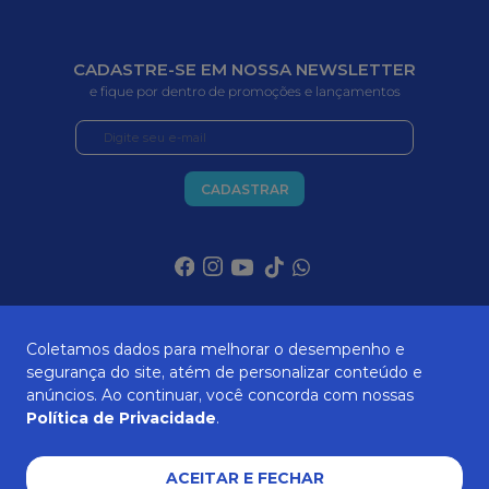
CADASTRE-SE EM NOSSA NEWSLETTER
e fique por dentro de promoções e lançamentos
CADASTRAR
SOBRE NÓS
Coletamos dados para melhorar o desempenho e
segurança do site, atém de personalizar conteúdo e
anúncios. Ao continuar, você concorda com nossas
Política de Privacidade
.
ATENDIMENTO
ACEITAR E FECHAR