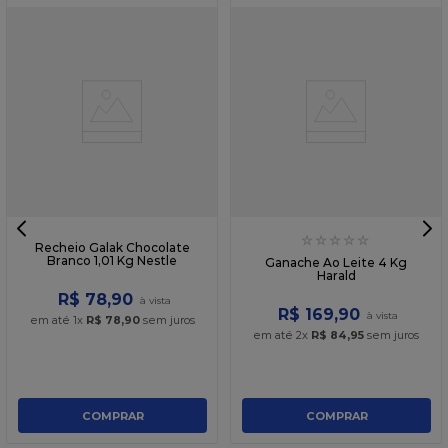
☆
☆
☆
☆
☆
Recheio Galak Chocolate
Branco 1,01 Kg Nestle
Ganache Ao Leite 4 Kg
Harald
R$
78
,
90
R$
169
,
90
em até
1
x
R$
78
,
90
sem juros
em até
2
x
R$
84
,
95
sem juros
COMPRAR
COMPRAR