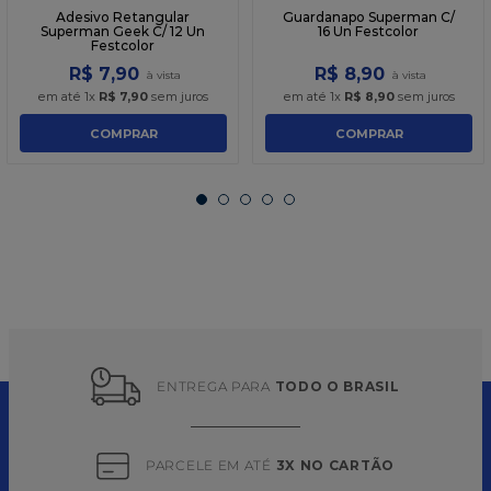
Adesivo Retangular
Guardanapo Superman C/
Superman Geek C/ 12 Un
16 Un Festcolor
Festcolor
R$
7
,
90
R$
8
,
90
em até
1
x
R$
7
,
90
sem juros
em até
1
x
R$
8
,
90
sem juros
COMPRAR
COMPRAR
ENTREGA PARA 
TODO O BRASIL
PARCELE EM ATÉ 
3X NO CARTÃO