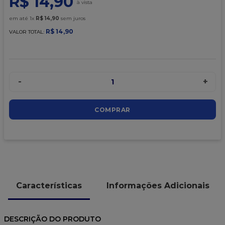
R$
14
,
90
9
º
caixa kraft
em até
1
x
R$
14
,
90
sem juros
10
º
chocolate
R$
14
,
90
VALOR TOTAL:
-
+
1
COMPRAR
Características
Informações Adicionais
DESCRIÇÃO DO PRODUTO