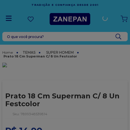
FRETE GRÁTIS
EM COMPRAS ACIMA DE R$1.000,00 PARA
1
ESPÍRITO SANTO
O que você procura?
TERMOS MAIS BUSCADOS
1
º
leite condensado
TEMAS
SUPER HOMEM
Prato 18 Cm Superman C/ 8 Un Festcolor
2
º
caixa
3
º
top harald
4
º
vela
5
º
bala
Prato 18 Cm Superman C/ 8 Un
6
º
granulado
Festcolor
7
º
vabene
:
7899348539814
8
º
sacola