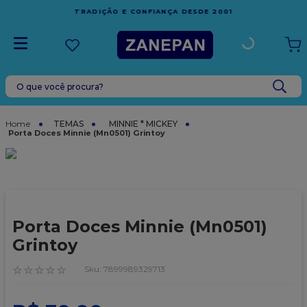
FRETE GRÁTIS
EM COMPRAS ACIMA DE R$1.000,00 PARA O
ESPÍRITO SANTO
O que você procura?
TERMOS MAIS BUSCADOS
1
º
leite condensado
TEMAS
MINNIE * MICKEY
Porta Doces Minnie (Mn0501) Grintoy
2
º
caixa
3
º
top harald
4
º
vela
5
º
bala
Porta Doces Minnie (Mn0501)
6
º
granulado
Grintoy
7
º
vabene
☆
☆
☆
☆
☆
:
7899989329713
8
º
sacola