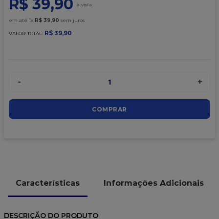
R$
39
,
90
9
º
caixa kraft
10
º
chocolate
em até
1
x
R$
39
,
90
sem juros
R$
39
,
90
VALOR TOTAL:
-
+
1
COMPRAR
Características
Informações Adicionais
DESCRIÇÃO DO PRODUTO