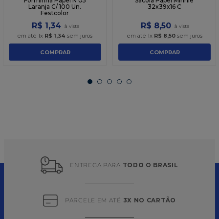
Forminha Papel N 05
Sacola Papel Minnie
Laranja C/ 100 Un.
32x39x16 C
Festcolor
R$
1
,
34
R$
8
,
50
em até
1
x
R$
1
,
34
sem juros
em até
1
x
R$
8
,
50
sem juros
COMPRAR
COMPRAR
ENTREGA PARA 
TODO O BRASIL
PARCELE EM ATÉ 
3X NO CARTÃO