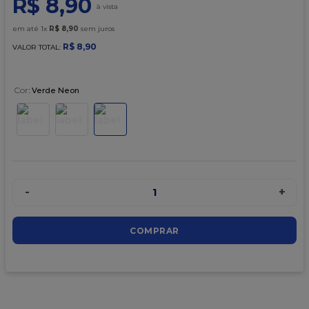
R$
8
,
90
9
º
caixa kraft
10
º
chocolate
em até
1
x
R$
8
,
90
sem juros
R$
8
,
90
VALOR TOTAL:
Cor
:
Verde Neon
-
+
1
COMPRAR