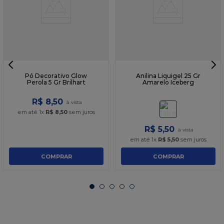
Pó Decorativo Glow
Anilina Liquigel 25 Gr
Perola 5 Gr Brilhart
Amarelo Iceberg
R$
8
,
50
em até
1
x
R$
8
,
50
sem juros
R$
5
,
50
em até
1
x
R$
5
,
50
sem juros
COMPRAR
COMPRAR