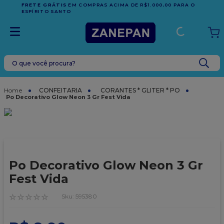
FRETE GRÁTIS
EM COMPRAS ACIMA DE R$1.000,00 PARA O
ESPÍRITO SANTO
O que você procura?
TERMOS MAIS BUSCADOS
1
º
caixa
CONFEITARIA
CORANTES * GLITER * PO
Po Decorativo Glow Neon 3 Gr Fest Vida
2
º
leite condensado
3
º
vela
4
º
top harald
5
º
bala
Po Decorativo Glow Neon 3 Gr
6
º
sacola
Fest Vida
7
º
vabene
☆
☆
☆
☆
☆
:
595380
8
º
granulado