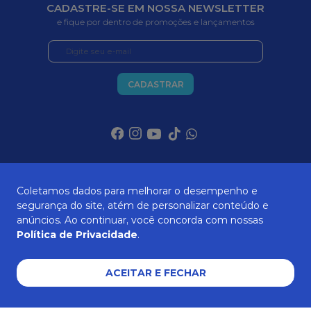
CADASTRE-SE EM NOSSA NEWSLETTER
e fique por dentro de promoções e lançamentos
CADASTRAR
SOBRE NÓS
Coletamos dados para melhorar o desempenho e
segurança do site, atém de personalizar conteúdo e
anúncios. Ao continuar, você concorda com nossas
ATENDIMENTO
Política de Privacidade
.
ACEITAR E FECHAR
AJUDA E SUPORTE