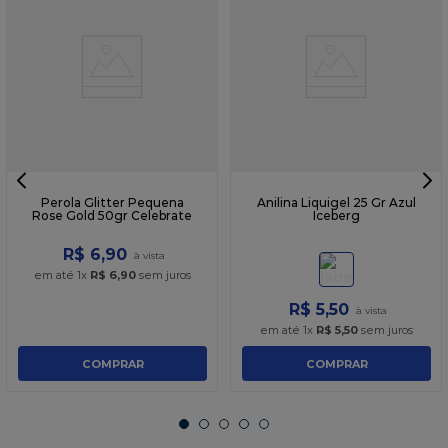
Perola Glitter Pequena
Anilina Liquigel 25 Gr Azul
Rose Gold 50gr Celebrate
Iceberg
R$
6
,
90
em até
1
x
R$
6
,
90
sem juros
R$
5
,
50
em até
1
x
R$
5
,
50
sem juros
COMPRAR
COMPRAR