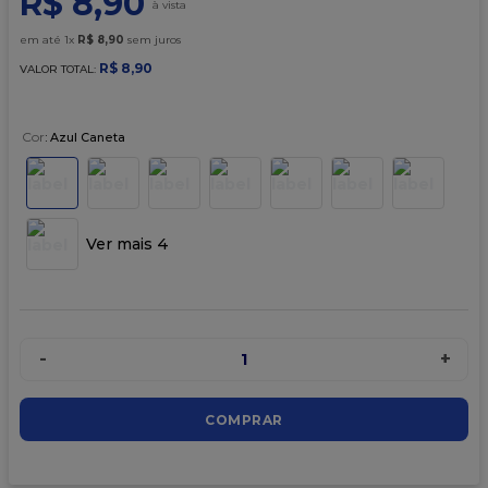
R$
8
,
90
9
º
caixa kraft
em até
1
x
R$
8
,
90
sem juros
10
º
sacola
R$
8
,
90
VALOR TOTAL:
Cor
:
Azul Caneta
Ver mais 4
-
+
1
COMPRAR