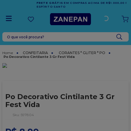
FRETE GRÁTIS
EM COMPRAS ACIMA DE R$1.000,00 PARA O
ESPÍRITO SANTO
O que você procura?
TERMOS MAIS BUSCADOS
1
º
vela
CONFEITARIA
CORANTES * GLITER * PO
Po Decorativo Cintilante 3 Gr Fest Vida
2
º
leite condensado
3
º
top harald
4
º
bala
5
º
chocolate
Po Decorativo Cintilante 3 Gr
6
º
granulado
Fest Vida
7
º
vabene
:
597804
8
º
caixa