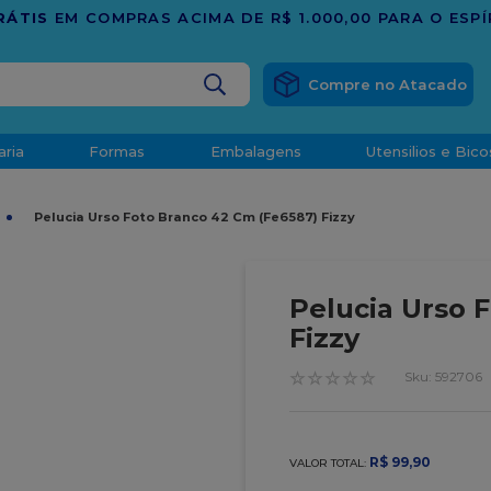
BUSCADOS
aria
Formas
Embalagens
Utensilios e Bico
densado
Pelucia Urso Foto Branco 42 Cm (Fe6587) Fizzy
d
Pelucia Urso 
Fizzy
☆
☆
☆
☆
☆
:
592706
o
R$
99
,
90
VALOR TOTAL:
t