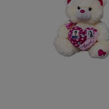
10
º
chocolate