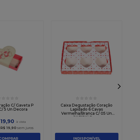
☆
☆
☆
☆
☆
☆
☆
☆
☆
☆
P
ração C/ Gaveta P
Caixa Degustação Coração
C/ 5 Un Decora
Lapidado 6 Cavas
Vermelha/Branca C/ 05 Un
(103170) Deco
19
,
90
x
R$
19
,
90
sem juros
COMPRAR
INDISPONÍVEL