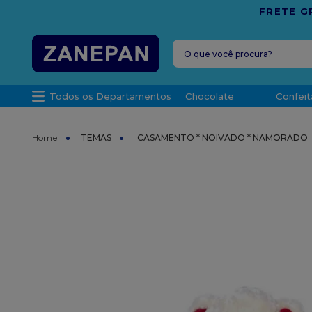
PARA O ESPÍRITO SANTO
O que você procura?
TERMOS MAIS 
Todos os Departamentos
Chocolate
Confeit
1
º
caixa
2
º
leite con
TEMAS
CASAMENTO * NOIVADO * NAMORADO
3
º
vela
4
º
top haral
5
º
bala
6
º
sacola
7
º
vabene
8
º
granulad
9
º
caixa kraf