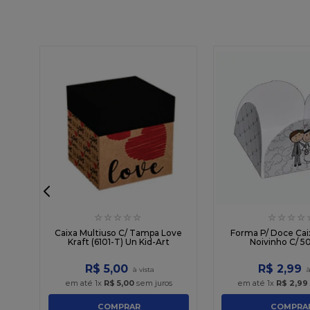
☆
☆
☆
☆
☆
☆
☆
☆
☆
28
Caixa Multiuso C/ Tampa Love
Forma P/ Doce Cai
Kraft (6101-T) Un Kid-Art
Noivinho C/ 5
R$
5
,
00
R$
2
,
99
em até
1
x
R$
5
,
00
sem juros
em até
1
x
R$
2
,
99
COMPRAR
COMPRA