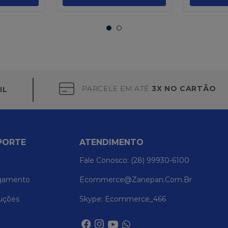
PARCELE EM ATÉ
3X NO CARTÃO
IL
PORTE
ATENDIMENTO
Fale Conosco: (28) 99930-6100
gamento
Ecommerce@zanepan.com.br
uções
Skype: Ecommerce_466