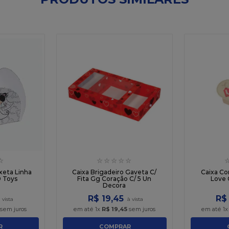
☆
☆
☆
☆
☆
☆
xeta Linha
Caixa Brigadeiro Gaveta C/
Caixa Co
0 Toys
Fita Gg Coração C/ 5 Un
Love 
Decora
R$
19
,
45
R$
sem juros
em até
1
x
R$
19
,
45
sem juros
em até
1
R
COMPRAR