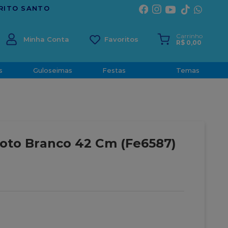
TRADIÇÃO E CONFIANÇA DESDE 2001
Carrinho
Minha Conta
R$
0
,
00
s
Guloseimas
Festas
Temas
Foto Branco 42 Cm (Fe6587)