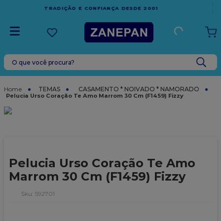
FRETE GRÁTIS
EM COMPRAS ACIMA DE R$1.000,00 PARA O
ESPÍRITO SANTO
O que você procura?
TERMOS MAIS BUSCADOS
1
º
vela
TEMAS
CASAMENTO * NOIVADO * NAMORADO
Pelucia Urso Coração Te Amo Marrom 30 Cm (F1459) Fizzy
2
º
leite condensado
3
º
top harald
4
º
bala
5
º
chocolate
Pelucia Urso Coração Te Amo
6
º
granulado
Marrom 30 Cm (F1459) Fizzy
7
º
vabene
:
592701
8
º
caixa