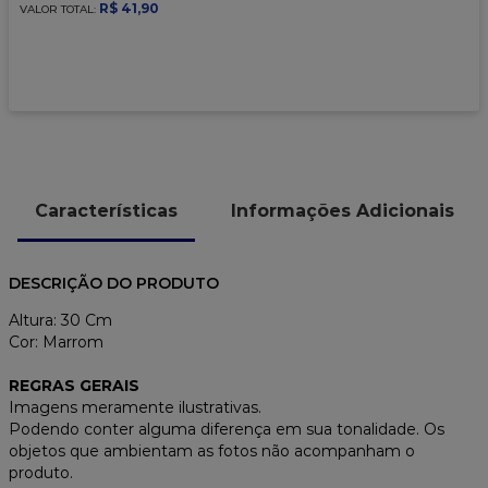
9
º
caixa kraft
R$
41
,
90
VALOR TOTAL:
10
º
sacola
Características
Informações Adicionais
DESCRIÇÃO DO PRODUTO
Altura: 30 Cm
Cor: Marrom
REGRAS GERAIS
Imagens meramente ilustrativas.
Podendo conter alguma diferença em sua tonalidade. Os
objetos que ambientam as fotos não acompanham o
produto.