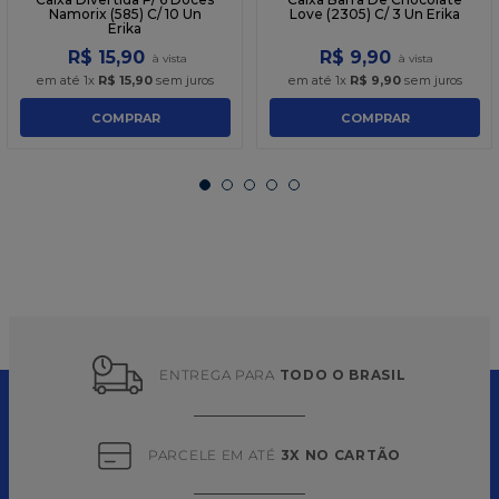
Namorix (585) C/ 10 Un
Love (2305) C/ 3 Un Erika
Erika
R$
15
,
90
R$
9
,
90
em até
1
x
R$
15
,
90
sem juros
em até
1
x
R$
9
,
90
sem juros
COMPRAR
COMPRAR
ENTREGA PARA 
TODO O BRASIL
PARCELE EM ATÉ 
3X NO CARTÃO