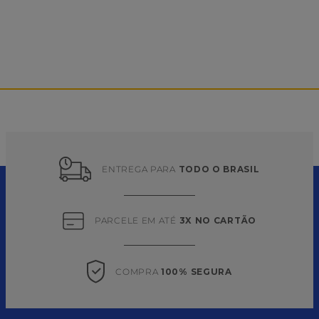
PRODUTOS SIMILARES
Azeitona Preta C/ Caroço
Azeitona Verde Fatiada
2 Kg Campomesa
Balde 1,8 Kg Rili