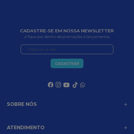
R$
95
,
50
R$
77
,
50
em até
1
x
R$
95
,
50
sem juros
em até
1
x
R$
77
,
50
sem juros
COMPRAR
COMPRAR
ENTREGA PARA 
TODO O BRASIL
PARCELE EM ATÉ 
3X NO CARTÃO
COMPRA 
100% SEGURA