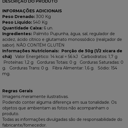
DESCRIÇÃO DO PRODUTO
INFORMAÇÕES ADICIONAIS
Peso Drenado:
300 Kg
Peso Líquido:
540 Kg
Quantidade Caixa:
6 un.
Ingredientes:
Palmito Pupunha, água, sal, regulador de
acidez, ácido cítrico e glutamato monossódico (realçador de
sabor). NÃO CONTÉM GLUTÉN
Informações Nutricionais:
Porção de 50g (1/2 xícara de
chá)
Valor Energético: 14
kcal = 56 kJ
Carboidratos: 1,7 g
Proteínas: 1,2 g Gorduras Totais: 0 g Gorduras Saturadas: 0
g. Gorduras Trans: 0 g. Fibra Alimentar: 1,6 g. Sódio: 154
mg.
Regras Gerais
Imagens meramente ilustrativas.
Podendo conter alguma diferença em sua tonalidade. Os
objetos que ambientam as fotos não acompanham o
produto.
Todas as informações divulgadas são de responsabilidade do
fabricante/fornecedor.