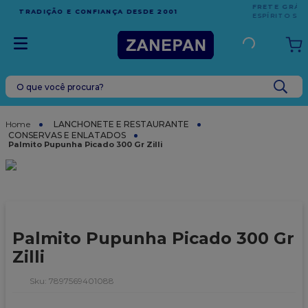
FRETE GRÁTIS
EM COMPRAS ACIMA DE R$1.000,00 PARA O
ESPÍRITO SANTO
O que você procura?
TERMOS MAIS BUSCADOS
1
º
leite condensado
LANCHONETE E RESTAURANTE
CONSERVAS E ENLATADOS
2
º
caixa
Palmito Pupunha Picado 300 Gr Zilli
3
º
top harald
4
º
vela
5
º
bala
Palmito Pupunha Picado 300 Gr
6
º
granulado
Zilli
7
º
vabene
:
7897569401088
8
º
sacola