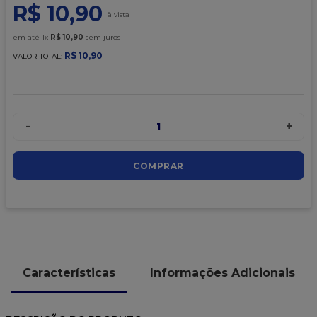
9
º
caixa kraft
R$
10
,
90
10
º
chocolate
em até
1
x
R$
10
,
90
sem juros
R$
10
,
90
VALOR TOTAL:
-
+
1
COMPRAR
Características
Informações Adicionais