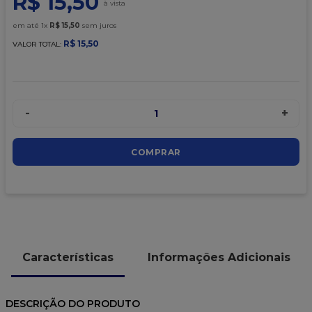
R$
15
,
50
9
º
caixa kraft
em até
1
x
R$
15
,
50
sem juros
10
º
chocolate
R$
15
,
50
VALOR TOTAL:
-
+
1
COMPRAR
Características
Informações Adicionais
DESCRIÇÃO DO PRODUTO