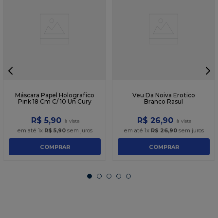
Máscara Papel Holografico
Veu Da Noiva Erotico
Pink 18 Cm C/ 10 Un Cury
Branco Rasul
R$
5
,
90
R$
26
,
90
em até
1
x
R$
5
,
90
sem juros
em até
1
x
R$
26
,
90
sem juros
COMPRAR
COMPRAR