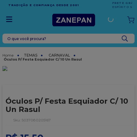
FRETE GRÁTIS
EM COMPRAS ACIMA DE R$1.000,00 PARA O
ESPÍRITO SANTO
O que você procura?
TERMOS MAIS BUSCADOS
1
º
leite condensado
TEMAS
CARNAVAL
Óculos P/ Festa Esquiador C/ 10 Un Rasul
2
º
caixa
3
º
top harald
4
º
vela
5
º
bala
Óculos P/ Festa Esquiador C/ 10
6
º
granulado
Un Rasul
7
º
vabene
:
5037080205167
8
º
sacola