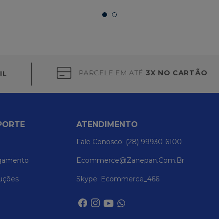
PARCELE EM ATÉ
3X NO CARTÃO
IL
PORTE
ATENDIMENTO
Fale Conosco: (28) 99930-6100
gamento
Ecommerce@zanepan.com.br
uções
Skype: Ecommerce_466