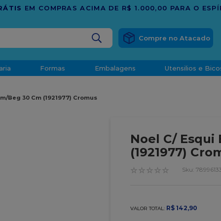
 O ESPÍRITO SANTO
BUSCADOS
aria
Formas
Embalagens
Utensilios e Bico
densado
Vrm/Beg 30 Cm (1921977) Cromus
d
Noel C/ Esqui
(1921977) Cro
☆
☆
☆
☆
☆
:
7899613
o
R$
142
,
90
VALOR TOTAL:
t