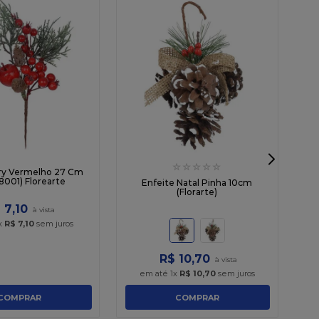
☆
☆
☆
☆
☆
ry Vermelho 27 Cm
001) Florearte
Enfeite Natal Pinha 10cm
(Florarte)
$
7
,
10
x
R$
7
,
10
sem juros
R$
10
,
70
em até
1
x
R$
10
,
70
sem juros
COMPRAR
COMPRAR