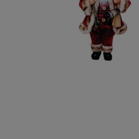
10
º
chocolate