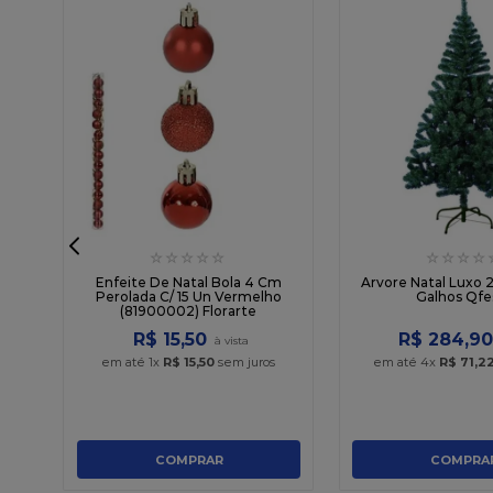
☆
☆
☆
☆
☆
☆
☆
☆
☆
ve
Enfeite De Natal Bola 4 Cm
Arvore Natal Luxo
Perolada C/ 15 Un Vermelho
Galhos Qfe
(81900002) Florarte
R$
15
,
50
R$
284
,
90
em até
1
x
R$
15
,
50
sem juros
em até
4
x
R$
71
,
2
COMPRAR
COMPRA