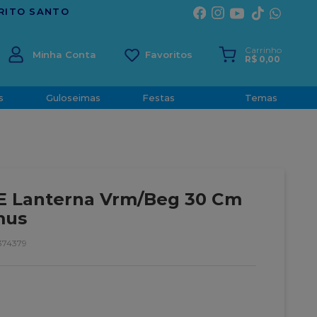
Carrinho
Minha Conta
R$
0
,
00
s
Guloseimas
Festas
Temas
 E Lanterna Vrm/Beg 30 Cm
mus
374379