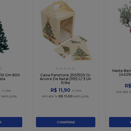
☆
☆
☆
☆
☆
☆
Haste Ber
(44298
 210 Cm 800
Caixa Panetone 250/500 Gr
sta
Arvore De Natal (1191) C/ 3 Un
Erika
R
R$
11
,
90
em até
1
2
sem juros
em até
1
x
R$
11
,
90
sem juros
R
COMPRAR