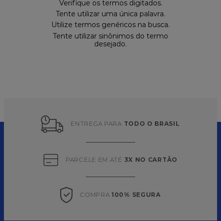
9
º
caixa kraft
Verifique os termos digitados.
Tente utilizar uma única palavra.
10
º
chocolate
Utilize termos genéricos na busca.
Tente utilizar sinônimos do termo
desejado.
ENTREGA PARA 
TODO O BRASIL
PARCELE EM ATÉ 
3X NO CARTÃO
COMPRA 
100% SEGURA