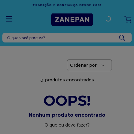
FRETE GRÁTIS
EM COMPRAS ACIMA DE R$1.
A DESDE 2001
ESPÍRITO SANTO
O que você procura?
TERMOS MAIS BUSCADOS
1
º
caixa
2
º
leite condensado
3
º
vela
0
4
º
top harald
5
º
bala
OOPS!
6
º
sacola
7
º
vabene
Nenhum produto encontrado
8
º
granulado
O que eu devo fazer?