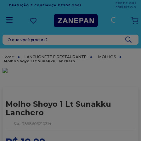
FRETE GRÁTIS
EM COMPRAS ACIMA DE R$1.000,00 PARA O
ESPÍRITO SANTO
O que você procura?
TERMOS MAIS BUSCADOS
1
º
leite condensado
LANCHONETE E RESTAURANTE
MOLHOS
Molho Shoyo 1 Lt Sunakku Lanchero
2
º
caixa
3
º
vela
4
º
top harald
5
º
vabene
Molho Shoyo 1 Lt Sunakku
6
º
granulado
Lanchero
7
º
sacola
:
7898603210314
8
º
bala