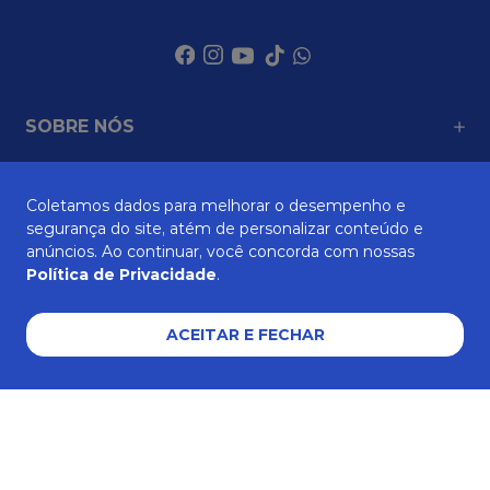
SOBRE NÓS
Coletamos dados para melhorar o desempenho e
ATENDIMENTO
segurança do site, atém de personalizar conteúdo e
anúncios. Ao continuar, você concorda com nossas
Política de Privacidade
.
AJUDA E SUPORTE
ACEITAR E FECHAR
Formas de pagamento