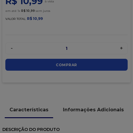
R$
10
,
99
9
º
caixa kraft
em até
1
x
R$
10
,
99
sem juros
10
º
chocolate
R$
10
,
99
VALOR TOTAL:
-
+
1
COMPRAR
Características
Informações Adicionais
DESCRIÇÃO DO PRODUTO