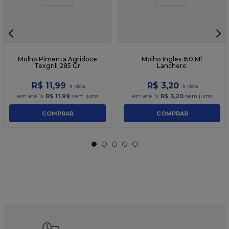
Molho Pimenta Agridoce
Molho Ingles 150 Ml
Texgrill 285 Gr
Lanchero
R$
11
,
99
R$
3
,
20
em até
1
x
R$
11
,
99
sem juros
em até
1
x
R$
3
,
20
sem juros
COMPRAR
COMPRAR