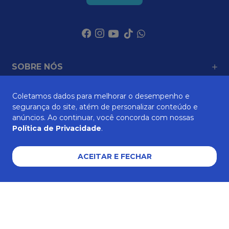
SOBRE NÓS
Coletamos dados para melhorar o desempenho e
ATENDIMENTO
segurança do site, atém de personalizar conteúdo e
anúncios. Ao continuar, você concorda com nossas
Política de Privacidade
.
AJUDA E SUPORTE
ACEITAR E FECHAR
Formas de pagamento