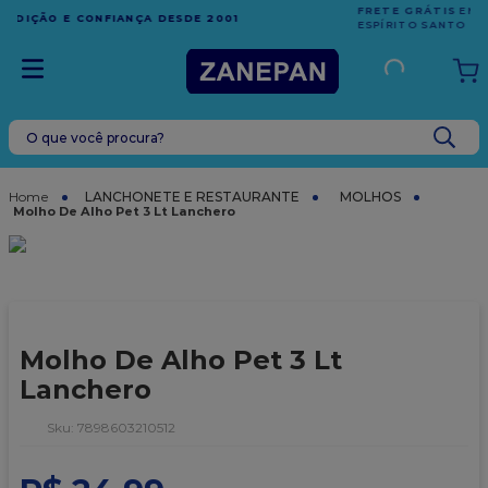
FRETE GRÁTIS
EM COMPRAS ACIMA DE R$1.000,00 PARA O
ESPÍRITO SANTO
O que você procura?
TERMOS MAIS BUSCADOS
1
º
caixa
LANCHONETE E RESTAURANTE
MOLHOS
Molho De Alho Pet 3 Lt Lanchero
2
º
leite condensado
3
º
vela
4
º
top harald
5
º
bala
Molho De Alho Pet 3 Lt
6
º
sacola
Lanchero
7
º
vabene
:
7898603210512
8
º
granulado