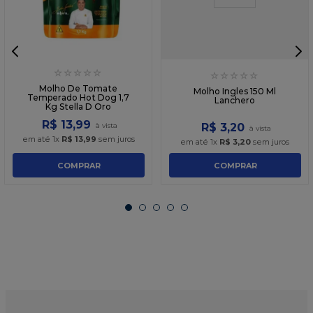
☆
☆
☆
☆
☆
☆
☆
☆
☆
☆
Molho De Tomate
Molho Ingles 150 Ml
Temperado Hot Dog 1,7
Lanchero
Kg Stella D Oro
R$
13
,
99
R$
3
,
20
em até
1
x
R$
13
,
99
sem juros
em até
1
x
R$
3
,
20
sem juros
COMPRAR
COMPRAR