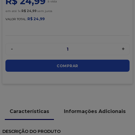
R$
24
,
99
9
º
caixa kraft
em até
1
x
R$
24
,
99
sem juros
10
º
chocolate
R$
24
,
99
VALOR TOTAL:
-
+
1
COMPRAR
Características
Informações Adicionais
DESCRIÇÃO DO PRODUTO