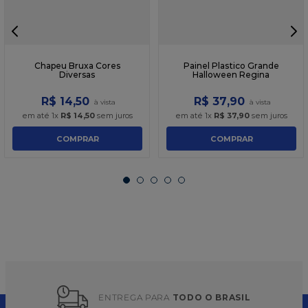
Chapeu Bruxa Cores
Painel Plastico Grande
Diversas
Halloween Regina
R$
14
,
50
R$
37
,
90
em até
1
x
R$
14
,
50
sem juros
em até
1
x
R$
37
,
90
sem juros
COMPRAR
COMPRAR
ENTREGA PARA 
TODO O BRASIL