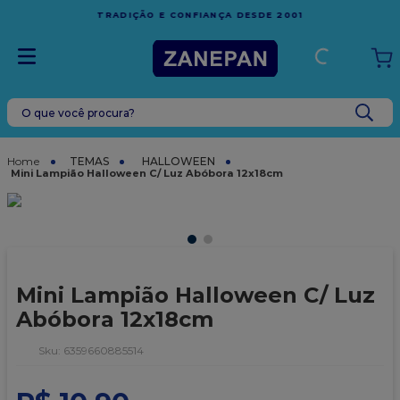
FRETE GRÁTIS
EM COMPRAS ACIMA DE R$1.000,00 PARA O
ESPÍRITO SANTO
O que você procura?
TERMOS MAIS BUSCADOS
1
º
leite condensado
TEMAS
HALLOWEEN
Mini Lampião Halloween C/ Luz Abóbora 12x18cm
2
º
caixa
3
º
vela
4
º
top harald
5
º
vabene
Mini Lampião Halloween C/ Luz
6
º
granulado
Abóbora 12x18cm
7
º
sacola
:
6359660885514
8
º
bala