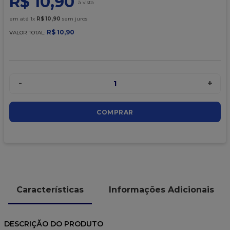
R$
10
,
90
9
º
caixa kraft
em até
1
x
R$
10
,
90
sem juros
10
º
chocolate
R$
10
,
90
VALOR TOTAL:
-
+
1
COMPRAR
Características
Informações Adicionais
DESCRIÇÃO DO PRODUTO