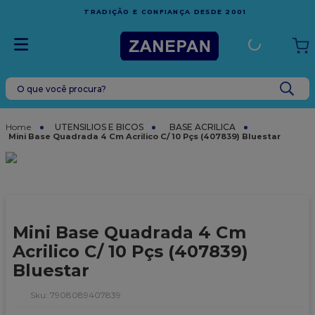
FRETE GRÁTIS
EM COMPRAS ACIMA DE R$1.000,00 PA
001
ESPÍRITO SANTO
O que você procura?
TERMOS MAIS BUSCADOS
1
º
caixa
UTENSILIOS E BICOS
BASE ACRILICA
Mini Base Quadrada 4 Cm Acrilico C/ 10 Pçs (407839) Bluestar
2
º
leite condensado
3
º
vela
4
º
top harald
5
º
bala
Mini Base Quadrada 4 Cm
6
º
sacola
Acrilico C/ 10 Pçs (407839)
Bluestar
7
º
vabene
8
º
granulado
:
7908089407839