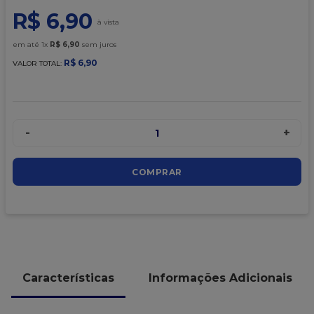
9
º
caixa kraft
R$
6
,
90
10
º
chocolate
em até
1
x
R$
6
,
90
sem juros
R$
6
,
90
VALOR TOTAL:
-
+
1
COMPRAR
Características
Informações Adicionais