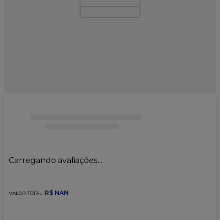
9
º
caixa kraft
10
º
chocolate
Carregando avaliações...
R$
NAN
VALOR TOTAL: