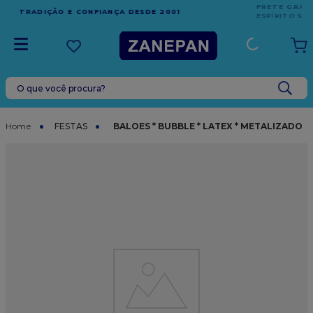
FRETE GRÁTIS
EM COMPRAS ACIMA DE R$1.000,00 PARA O
ESPÍRITO SANTO
O que você procura?
TERMOS MAIS BUSCADOS
1
º
leite condensado
FESTAS
BALOES * BUBBLE * LATEX * METALIZADO
2
º
caixa
3
º
top harald
4
º
vela
5
º
bala
6
º
sacola
7
º
vabene
8
º
granulado