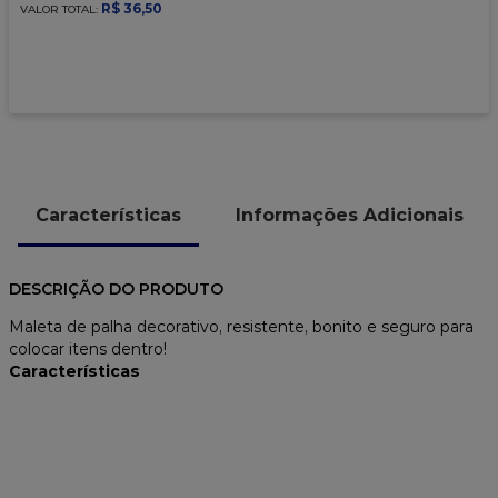
9
º
caixa kraft
R$
36
,
50
VALOR TOTAL:
10
º
chocolate
Características
Informações Adicionais
DESCRIÇÃO DO PRODUTO
Maleta de palha decorativo, resistente, bonito e seguro para
colocar itens dentro!
Características