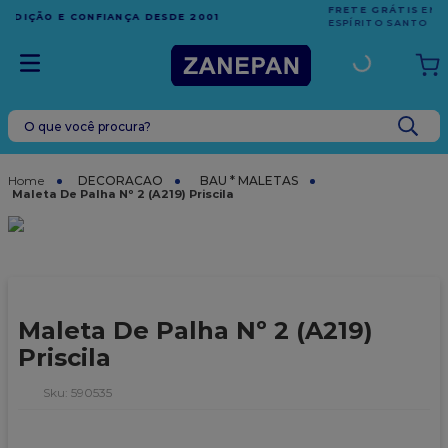
FRETE GRÁTIS
EM COMPRAS ACIMA DE R$1.000,00 PARA O
ESPÍRITO SANTO
O que você procura?
TERMOS MAIS BUSCADOS
1
º
caixa
DECORACAO
BAU * MALETAS
Maleta De Palha Nº 2 (A219) Priscila
2
º
leite condensado
3
º
vela
4
º
top harald
5
º
bala
Maleta De Palha Nº 2 (A219)
6
º
sacola
Priscila
7
º
vabene
:
590535
8
º
granulado