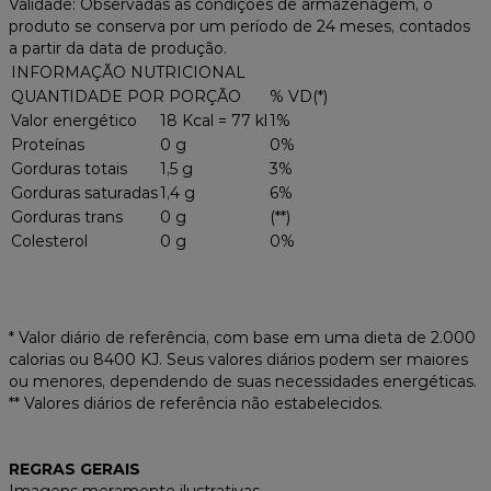
Validade: Observadas as condições de armazenagem, o
produto se conserva por um período de 24 meses, contados
a partir da data de produção.
INFORMAÇÃO NUTRICIONAL
QUANTIDADE POR PORÇÃO
% VD(*)
Valor energético
18 Kcal = 77 kl
1%
Proteínas
0 g
0%
Gorduras totais
1,5 g
3%
Gorduras saturadas
1,4 g
6%
Gorduras trans
0 g
(**)
Colesterol
0 g
0%
* Valor diário de referência, com base em uma dieta de 2.000
calorias ou 8400 KJ. Seus valores diários podem ser maiores
ou menores, dependendo de suas necessidades energéticas.
** Valores diários de referência não estabelecidos.
REGRAS GERAIS