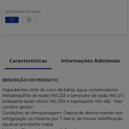
9
º
caixa kraft
10
º
chocolate
QUANTIDADE FECHADA
1
12
Características
Informações Adicionais
DESCRIÇÃO DO PRODUTO
Ingredientes: leite de coco-da-bahia, água, conservadores
Metabissulfito de sódio INS 223 e benzoato de sódio INS 211,
acidulante ácido cítrico INS 330 e espessante INS 466. “Não
contém glúten.”
Condições de Armazenagem: Depois de aberto manter sob
refrigeração no máximo por 7 dias e, se houver solidificação,
aquecer em banho maria.