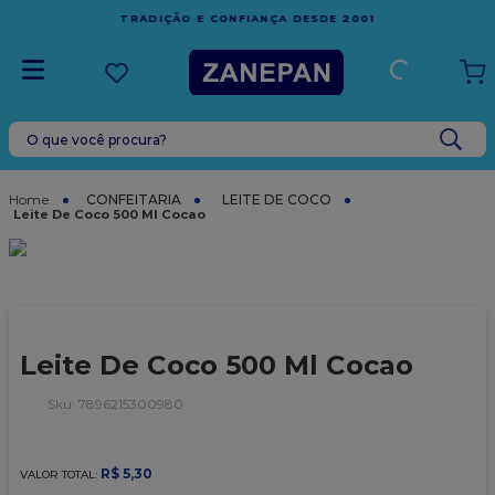
FRETE GRÁTIS
EM COMPRAS ACIMA DE R$1.000,00 PARA O
ESPÍRITO SANTO
O que você procura?
TERMOS MAIS BUSCADOS
1
º
leite condensado
CONFEITARIA
LEITE DE COCO
Leite De Coco 500 Ml Cocao
2
º
caixa
3
º
vela
4
º
top harald
5
º
vabene
Leite De Coco 500 Ml Cocao
6
º
granulado
:
7896215300980
7
º
sacola
8
º
bala
R$
5
,
30
VALOR TOTAL: