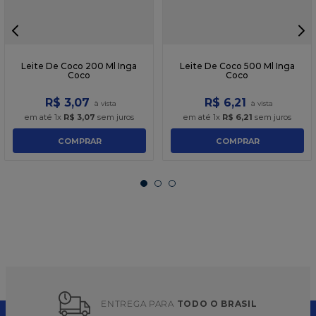
Leite De Coco 200 Ml Inga
Leite De Coco 500 Ml Inga
Coco
Coco
R$
3
,
07
R$
6
,
21
em até
1
x
R$
3
,
07
sem juros
em até
1
x
R$
6
,
21
sem juros
COMPRAR
COMPRAR
ENTREGA PARA 
TODO O BRASIL