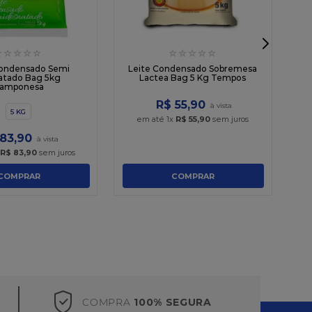
☆
☆
☆
☆
☆
☆
☆
☆
☆
☆
Le
Condensado Semi
Leite Condensado Sobremesa
atado Bag 5kg
Lactea Bag 5 Kg Tempos
amponesa
R$
55
,
90
5 KG
em até
1
x
R$
55
,
90
sem juros
83
,
90
x
R$
83
,
90
sem juros
COMPRAR
COMPRAR
COMPRA
100% SEGURA