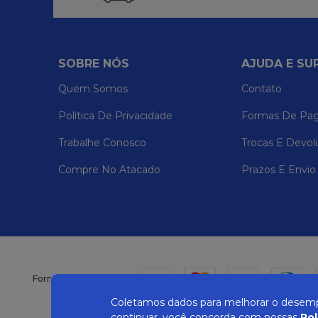
SOBRE NÓS
AJUDA E SU
Quem Somos
Contato
Política De Privacidade
Formas De Pa
Trabalhe Conosco
Trocas E Devol
Compre No Atacado
Prazos E Envio
Formas de pagamento
Coletamos dados para melhorar o desempe
continuar, você concorda com nossas
Pol