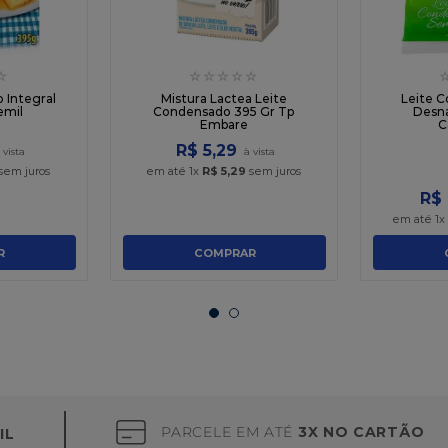
☆
☆
☆
☆
☆
☆
 Integral
Mistura Lactea Leite
Leite 
emil
Condensado 395 Gr Tp
Desn
Embare
C
R$
5
,
29
sem juros
em até
1
x
R$
5
,
29
sem juros
R$
em até
1
R
COMPRAR
PARCELE EM ATÉ
3X NO CARTÃO
IL