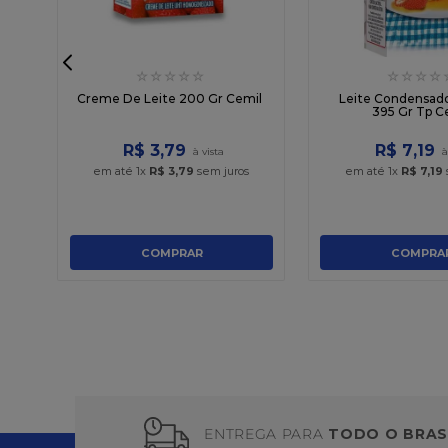
☆
☆
☆
☆
☆
☆
☆
☆
☆
95
Creme De Leite 200 Gr Cemil
Leite Condensado
395 Gr Tp C
R$
3
,
79
R$
7
,
19
em até
1
x
R$
3
,
79
sem juros
em até
1
x
R$
7
,
19
COMPRAR
COMPRA
ENTREGA PARA
TODO O BRAS