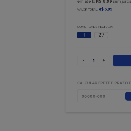
em até
1
x
R$
6
,
99
sem juros
t
R$
6
,
99
VALOR TOTAL:
QUANTIDADE FECHADA
1
27
-
+
1
CALCULAR FRETE E PRAZO 