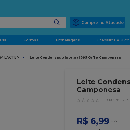
RÁTIS
EM COMPRAS ACIMA DE R$ 1.000,00 PARA O ESP
BUSCADOS
aria
Formas
Embalagens
Utensilios e Bico
densado
SA LACTEA
Leite Condensado Integral 395 Gr Tp Camponesa
d
Leite Condens
Camponesa
o
☆
☆
☆
☆
☆
:
7896259
R$
6
,
99