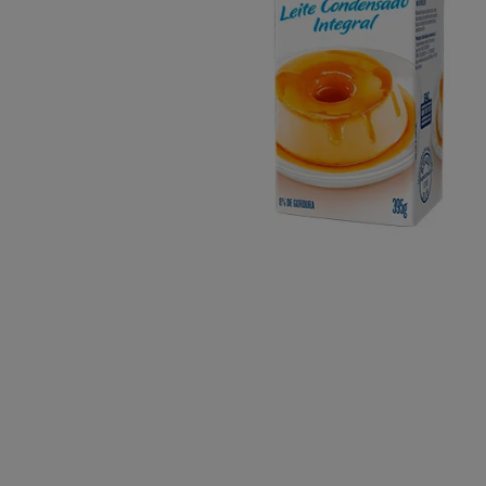
10
º
caixa kraf