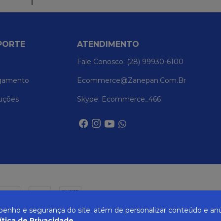
PORTE
ATENDIMENTO
Fale Conosco: (28) 99930-6100
gamento
Ecommerce@zanepan.com.br
uções
Skype: Ecommerce_466
nho e segurança do site, atém de personalizar conteúdo e anú
ítica de Privacidade
.