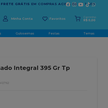
ÍRITO SANTO
Carrinho
Minha Conta
R$
0
,
00
s
Guloseimas
Festas
Temas
ado Integral 395 Gr Tp
412762