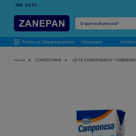
FRETE G
O que você procura?
TERMOS MAIS 
Todos os Departamentos
Chocolate
Confeit
1
º
vela
2
º
leite con
CONFEITARIA
LEITE CONDENSADO * SOBREME
3
º
top haral
4
º
bala
5
º
chocolate
6
º
granulad
7
º
vabene
8
º
caixa
9
º
sacola