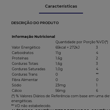
Características
DESCRIÇÃO DO PRODUTO
Informação Nutricional
Quantidade por Porção
%VD(*)
Valor Energético
65kcal = 272kJ
3
Carboidratos
11g
4
Proteínas
1,6g
2
Gorduras Totais
1,6g
3
Gorduras Saturadas
1,0g
4
Gorduras Trans
0
**
Fibra Alimentar
0
0
Sódio
23mg
1
Cálcio
56mg
6
(*) % Valores Diários de Referência com base em uma di
energéticas.
** VD não estabelecido.