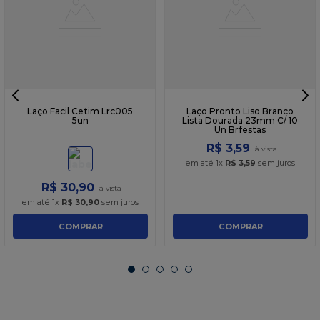
Laço Facil Cetim Lrc005
Laço Pronto Liso Branco
5un
Lista Dourada 23mm C/ 10
Un Brfestas
R$
3
,
59
em até
1
x
R$
3
,
59
sem juros
R$
30
,
90
em até
1
x
R$
30
,
90
sem juros
COMPRAR
COMPRAR