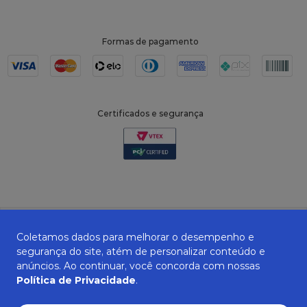
Formas de pagamento
Certificados e segurança
Coletamos dados para melhorar o desempenho e
segurança do site, atém de personalizar conteúdo e
anúncios. Ao continuar, você concorda com nossas
Política de Privacidade
.
ZANEPAN 2022 | CNPJ: 04.319.228/0001-08 | AVENIDA MAURO MIRANDA
MADUREIRA, 514 - ELPÍDIO VOLPINI - CACHOEIRO DE ITAPEMIRIM - ES | CEP
29309-712