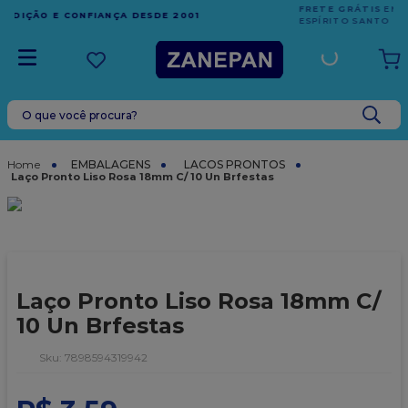
FRETE GRÁTIS
EM COMPRAS ACIMA DE R$1.000,00 PARA O
ESPÍRITO SANTO
O que você procura?
TERMOS MAIS BUSCADOS
1
º
leite condensado
EMBALAGENS
LACOS PRONTOS
Laço Pronto Liso Rosa 18mm C/ 10 Un Brfestas
2
º
top harald
3
º
caixa
4
º
vela
5
º
bala
Laço Pronto Liso Rosa 18mm C/
6
º
sacola
10 Un Brfestas
7
º
vabene
:
7898594319942
8
º
caixa kraft