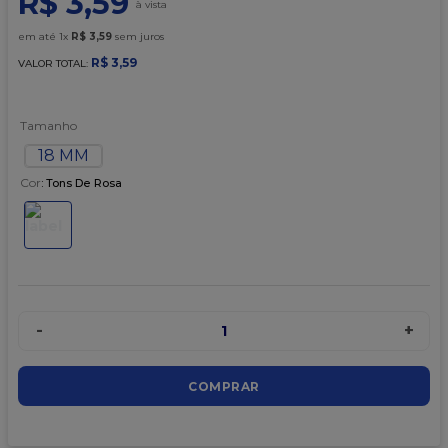
R$
3
,
59
9
º
granulado
em até
1
x
R$
3
,
59
sem juros
10
º
chocolate
R$
3
,
59
VALOR TOTAL:
Tamanho
18 MM
Cor
:
Tons De Rosa
-
+
1
COMPRAR