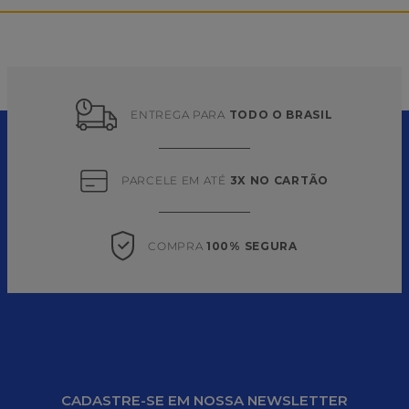
PRODUTOS SIMILARES
Quadros Decorativos
Neon C/ 4 Un Festcolor
Spray Pinta Cabelo
Fluorescente 135 Ml Verde
Popper
R$
27
,
50
em até
1
x
R$
27
,
50
sem juros
R$
15
,
50
em até
1
x
R$
15
,
50
sem juros