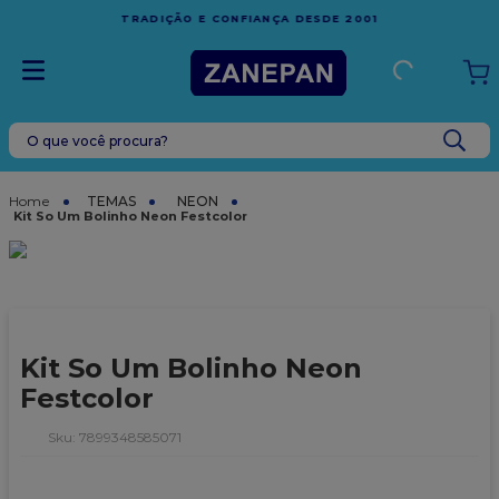
FRETE GRÁTIS
EM COMPRAS ACIMA DE R$1.000,00 PARA O
ESPÍRITO SANTO
O que você procura?
TERMOS MAIS BUSCADOS
1
º
leite condensado
TEMAS
NEON
Kit So Um Bolinho Neon Festcolor
2
º
top harald
3
º
caixa
4
º
vela
5
º
bala
Kit So Um Bolinho Neon
6
º
sacola
Festcolor
7
º
vabene
:
7899348585071
8
º
caixa kraft