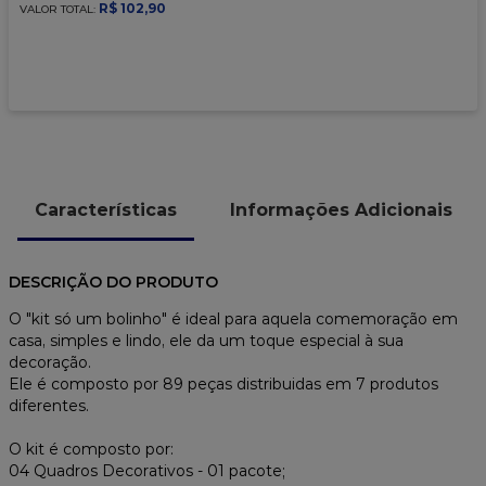
9
º
granulado
R$
102
,
90
VALOR TOTAL:
10
º
chocolate
Características
Informações Adicionais
DESCRIÇÃO DO PRODUTO
O "kit só um bolinho" é ideal para aquela comemoração em
casa, simples e lindo, ele da um toque especial à sua
decoração.
Ele é composto por 89 peças distribuidas em 7 produtos
diferentes.
O kit é composto por:
04 Quadros Decorativos - 01 pacote;