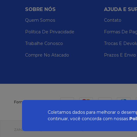
SOBRE NÓS
AJUDA E SU
Quem Somos
Contato
Política De Privacidade
Formas De Pa
Trabalhe Conosco
Trocas E Devol
Compre No Atacado
Prazos E Envio
Formas de pagamento
Coletamos dados para melhorar o desempe
continuar, você concorda com nossas
Pol
ZANEPAN 2022 | CNPJ: 04.319.228/0001-08 | AVENIDA MAURO MIRANDA MAD