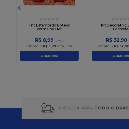
☆
☆
☆
☆
☆
☆
☆
☆
☆
m
Tnt Estampado Boteco
Kit Decorativo
Vermelho 1 Mt
Festcolo
R$
8
,
99
R$
32
,
90
em até
1
x
R$
8
,
99
sem juros
em até
1
x
R$
32
,
9
COMPRAR
COMPRA
ENTREGA PARA
TODO O BRAS