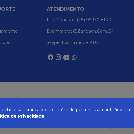
PORTE
ATENDIMENTO
Fale Conosco: (28) 99930-6100
gamento
Ecommerce@zanepan.com.br
uções
Skype: Ecommerce_466
nho e segurança do site, atém de personalizar conteúdo e anú
ítica de Privacidade
.
UREIRA, 514 - ELPÍDIO VOLPINI - CACHOEIRO DE ITAPEMIRIM - ES | CEP 29309-71