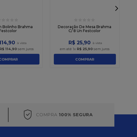
☆
☆
☆
☆
☆
☆
☆
☆
☆
☆
m Bolinho Brahma
Decoração De Mesa Brahma
Festcolor
C/ 8 Un Festcolor
114
,
90
R$
25
,
90
R$
114
,
90
sem juros
em até
1
x
R$
25
,
90
sem juros
COMPRAR
COMPRAR
COMPRA
100% SEGURA