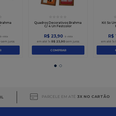
☆
☆
☆
☆
☆
☆
 Brahma
Quadros Decorativos Brahma
Kit So U
r
C/ 4 Un Festcolor
R$
23
,
90
R$
0
sem juros
em até
1
x
R$
23
,
90
sem juros
em até
1
x
R
COMPRAR
PARCELE EM ATÉ
3X NO CARTÃO
IL