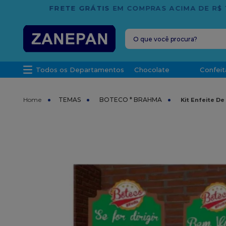
O que você procura?
TERMOS MAIS 
Todos os Departamentos
Chocolate
Confeit
1
º
leite con
2
º
caixa
TEMAS
BOTECO * BRAHMA
Kit Enfeite De
3
º
top haral
4
º
vela
5
º
bala
6
º
sacola
7
º
vabene
8
º
granulad
9
º
caixa kraf