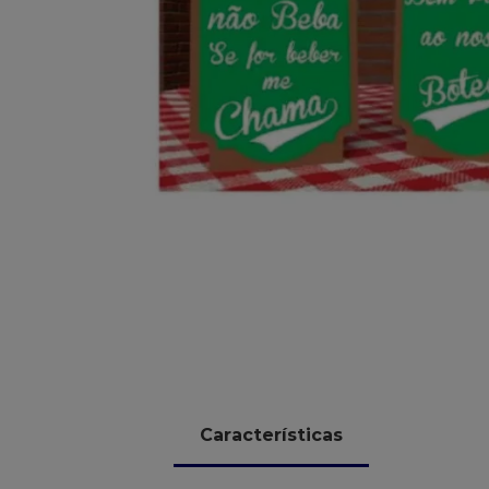
10
º
chocolate
Características