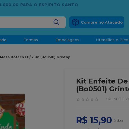
TRADIÇÃO E CONFIANÇA DESDE 2001
BUSCADOS
aria
Formas
Embalagens
Utensilios e Bico
densado
 Mesa Boteco I C/ 2 Un (Bo0501) Grintoy
d
Kit Enfeite De
(Bo0501) Grint
☆
☆
☆
☆
☆
:
7899989
o
R$
15
,
90
t