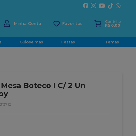
Carrinho
Minha Conta
R$
0
,
00
s
Guloseimas
Festas
Temas
 Mesa Boteco I C/ 2 Un
oy
313712