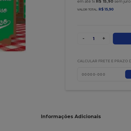
em até
1
x
R$
15
,
90
sem juro
R$
15
,
90
VALOR TOTAL:
-
+
1
CALCULAR FRETE E PRAZO 
Informações Adicionais