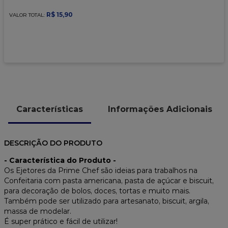
9
º
caixa kraft
R$
15
,
90
VALOR TOTAL:
10
º
chocolate
Características
Informações Adicionais
DESCRIÇÃO DO PRODUTO
- Característica do Produto -
Os Ejetores da Prime Chef são ideias para trabalhos na
Confeitaria com pasta americana, pasta de açúcar e biscuit,
para decoração de bolos, doces, tortas e muito mais.
Também pode ser utilizado para artesanato, biscuit, argila,
massa de modelar.
É super prático e fácil de utilizar!