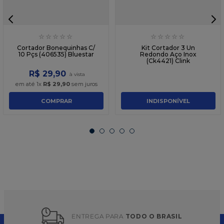
☆
☆
☆
☆
☆
☆
☆
☆
☆
☆
Cortador Bonequinhas C/
Kit Cortador 3 Un
10 Pçs (406535) Bluestar
Redondo Aço Inox
(Ck4421) Clink
R$
29
,
90
em até
1
x
R$
29
,
90
sem juros
COMPRAR
INDISPONÍVEL
ENTREGA PARA 
TODO O BRASIL