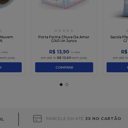
☆
☆
☆
☆
☆
☆
o Nuvem
Porta Forma Chuva De Amor
Sacola Pl
Mt
C/40 Un Junco
C/
R$
13
,
90
R$
sem juros
em até
1
x
R$
13
,
90
sem juros
em até
1
R
COMPRAR
PARCELE EM ATÉ
3X NO CARTÃO
IL