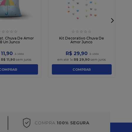
☆
☆
☆
☆
☆
☆
☆
☆
☆
☆
Ca
ast. Chuva De Amor
Kit Decorativo Chuva De
 8 Un Junco
Amor Junco
11
,
90
R$
29
,
90
x
R$
11
,
90
sem juros
em até
1
x
R$
29
,
90
sem juros
COMPRAR
COMPRAR
COMPRA
100% SEGURA