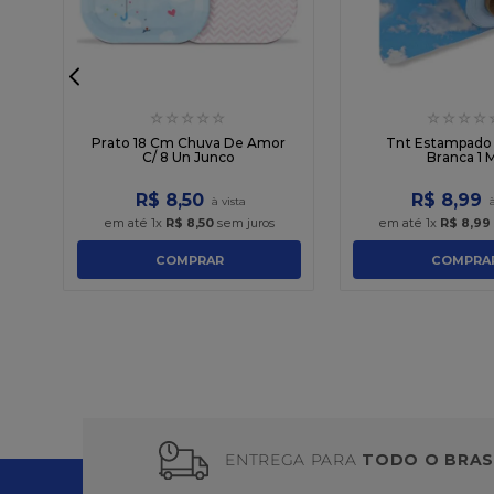
☆
☆
☆
☆
☆
☆
☆
☆
☆
o
Prato 18 Cm Chuva De Amor
Tnt Estampad
C/ 8 Un Junco
Branca 1 
R$
8
,
50
R$
8
,
99
em até
1
x
R$
8
,
50
sem juros
em até
1
x
R$
8
,
99
COMPRAR
COMPRA
ENTREGA PARA
TODO O BRAS