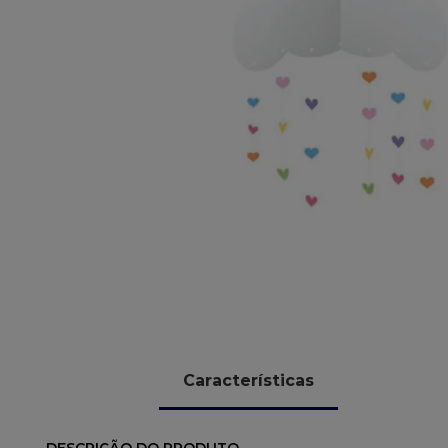
10
º
chocolate
Características