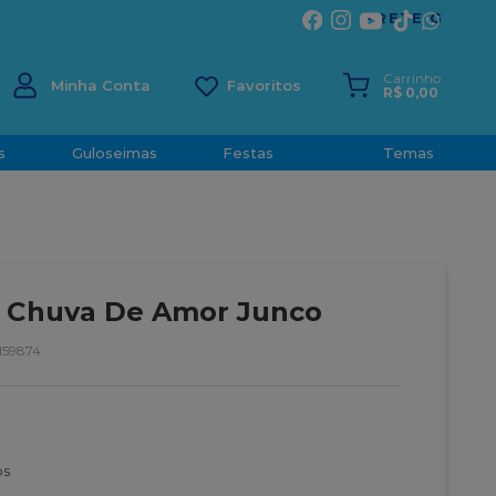
ÍRITO SANTO
Carrinho
Minha Conta
R$
0
,
00
s
Guloseimas
Festas
Temas
o Chuva De Amor Junco
159874
os