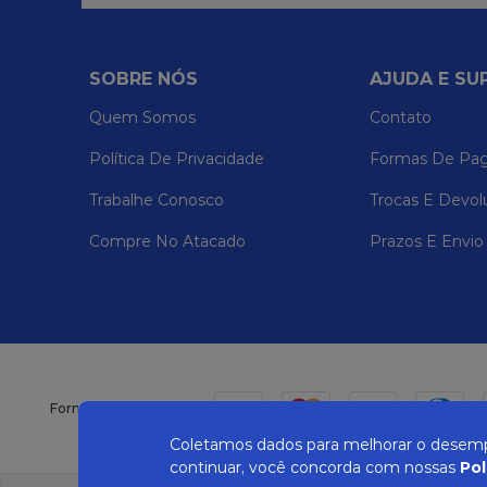
SOBRE NÓS
AJUDA E SU
Quem Somos
Contato
Política De Privacidade
Formas De Pa
Trabalhe Conosco
Trocas E Devol
Compre No Atacado
Prazos E Envio
Formas de pagamento
Coletamos dados para melhorar o desempe
continuar, você concorda com nossas
Pol