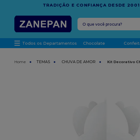
FRETE G
O que você procura?
TERMOS MAIS 
Todos os Departamentos
Chocolate
Confeit
1
º
leite con
2
º
caixa
TEMAS
CHUVA DE AMOR
Kit Decorativo 
3
º
top haral
4
º
vela
5
º
bala
6
º
granulad
7
º
vabene
8
º
sacola
9
º
caixa kraf