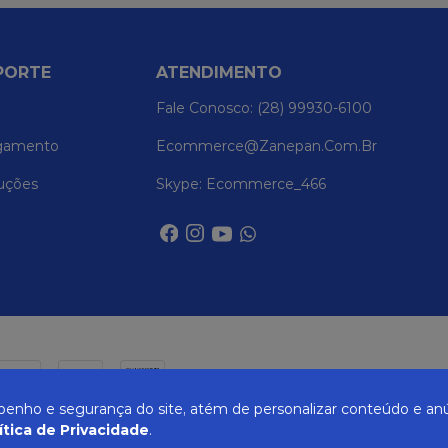
PORTE
ATENDIMENTO
Fale Conosco: (28) 99930-6100
gamento
Ecommerce@zanepan.com.br
uções
Skype: Ecommerce_466
nho e segurança do site, atém de personalizar conteúdo e anú
ítica de Privacidade
.