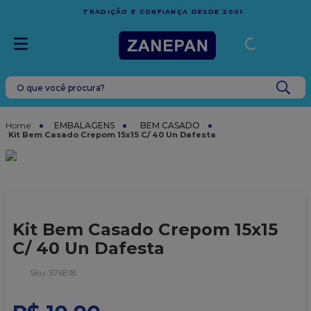
FRETE GRÁTIS
EM COMPRAS ACIMA DE R$1.000,00 PA
001
ESPÍRITO SANTO
O que você procura?
TERMOS MAIS BUSCADOS
1
º
leite condensado
EMBALAGENS
BEM CASADO
Kit Bem Casado Crepom 15x15 C/ 40 Un Dafesta
2
º
caixa
3
º
top harald
4
º
vela
5
º
bala
Kit Bem Casado Crepom 15x15
6
º
sacola
C/ 40 Un Dafesta
7
º
vabene
:
576818
8
º
granulado