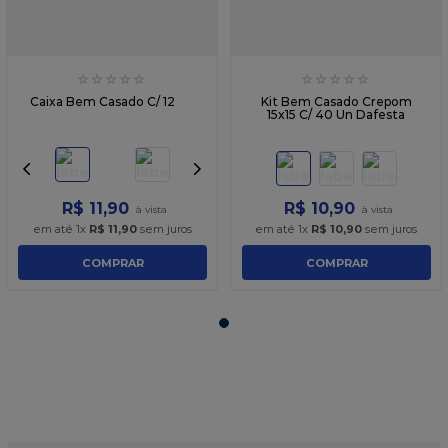
☆
☆
☆
☆
☆
☆
☆
☆
☆
☆
Caixa Bem Casado C/ 12
Kit Bem Casado Crepom
15x15 C/ 40 Un Dafesta
R$
11
,
90
R$
10
,
90
em até
1
x
R$
11
,
90
sem juros
em até
1
x
R$
10
,
90
sem juros
COMPRAR
COMPRAR