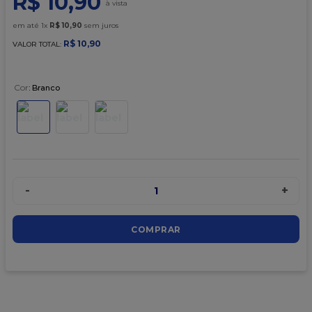
R$
10
,
90
9
º
caixa kraft
em até
1
x
R$
10
,
90
sem juros
10
º
chocolate
R$
10
,
90
VALOR TOTAL:
Cor
:
Branco
-
+
1
COMPRAR