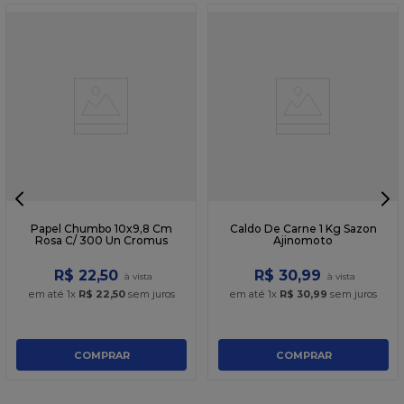
Papel Chumbo 10x9,8 Cm
Caldo De Carne 1 Kg Sazon
Rosa C/ 300 Un Cromus
Ajinomoto
R$
22
,
50
R$
30
,
99
em até
1
x
R$
22
,
50
sem juros
em até
1
x
R$
30
,
99
sem juros
COMPRAR
COMPRAR