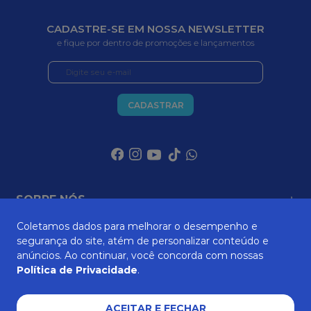
CADASTRE-SE EM NOSSA NEWSLETTER
e fique por dentro de promoções e lançamentos
CADASTRAR
SOBRE NÓS
Coletamos dados para melhorar o desempenho e
segurança do site, atém de personalizar conteúdo e
ATENDIMENTO
anúncios. Ao continuar, você concorda com nossas
Política de Privacidade
.
AJUDA E SUPORTE
ACEITAR E FECHAR