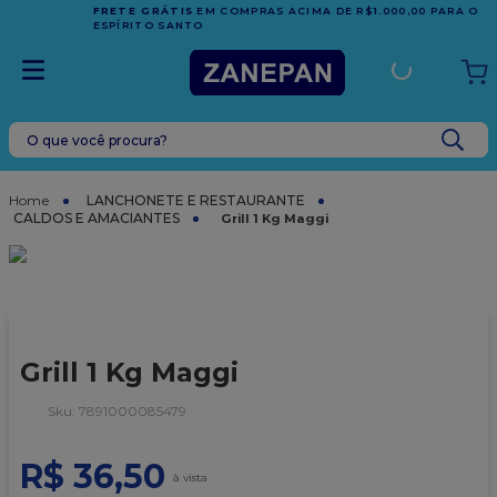
FRETE GRÁTIS
EM COMPRAS ACIMA DE R$1.000,00 PARA O
ESPÍRITO SANTO
O que você procura?
TERMOS MAIS BUSCADOS
1
º
leite condensado
LANCHONETE E RESTAURANTE
CALDOS E AMACIANTES
Grill 1 Kg Maggi
2
º
caixa
3
º
vela
4
º
top harald
5
º
vabene
Grill 1 Kg Maggi
6
º
granulado
:
7891000085479
7
º
sacola
8
º
bala
R$
36
,
50