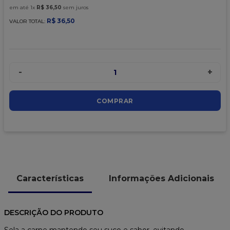
9
º
caixa kraft
em até
1
x
R$
36
,
50
sem juros
10
º
chocolate
R$
36
,
50
VALOR TOTAL:
-
+
1
COMPRAR
Características
Informações Adicionais
DESCRIÇÃO DO PRODUTO