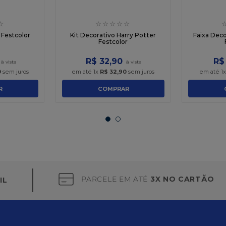
☆
☆
☆
☆
☆
☆
 Festcolor
Kit Decorativo Harry Potter
Faixa Deco
Festcolor
R$
32
,
90
R$
0
sem juros
em até
1
x
R$
32
,
90
sem juros
em até
1
R
COMPRAR
PARCELE EM ATÉ
3X NO CARTÃO
IL