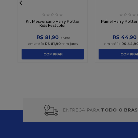
☆
☆
☆
☆
☆
☆
☆
☆
☆
y
Kit Mesversário Harry Potter
Painel Harry Potter
Kids Festcolor
R$
81
,
90
R$
44
,
90
em até
1
x
R$
81
,
90
sem juros
em até
1
x
R$
44
,
9
COMPRAR
COMPRA
ENTREGA PARA
TODO O BRAS