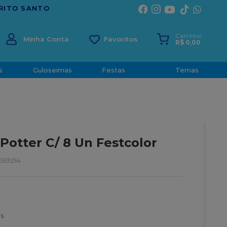
Carrinho
Minha Conta
R$
0
,
00
s
Guloseimas
Festas
Temas
Potter C/ 8 Un Festcolor
553254
s