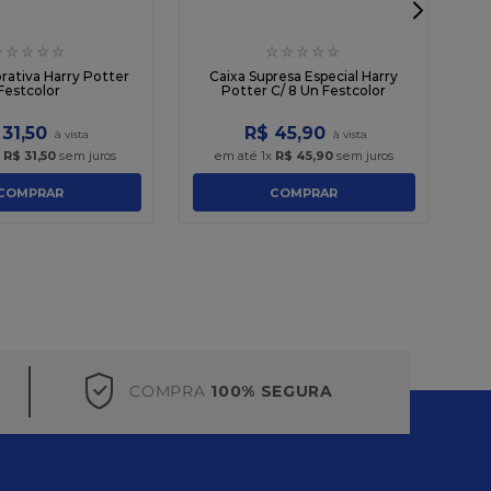
☆
☆
☆
☆
☆
☆
☆
☆
☆
☆
Sa
rativa Harry Potter
Caixa Supresa Especial Harry
Festcolor
Potter C/ 8 Un Festcolor
31
,
50
R$
45
,
90
x
R$
31
,
50
sem juros
em até
1
x
R$
45
,
90
sem juros
COMPRAR
COMPRAR
COMPRA
100% SEGURA