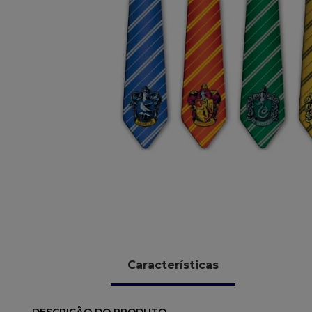
10
º
chocolate
Características