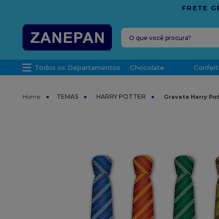
O que você procura?
TERMOS MAIS 
Todos os Departamentos
Chocolate
Confeit
1
º
caixa
2
º
leite con
TEMAS
HARRY POTTER
Gravata Harry Pot
3
º
vela
4
º
top haral
5
º
bala
6
º
sacola
7
º
vabene
8
º
granulad
9
º
caixa kraf