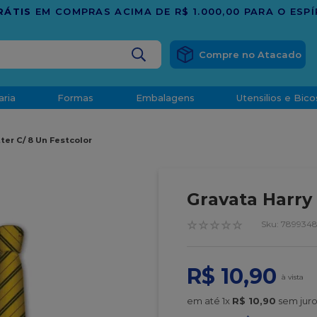
TRADIÇÃO E CONFIANÇA DESDE 2001
BUSCADOS
aria
Formas
Embalagens
Utensilios e Bico
densado
ter C/ 8 Un Festcolor
d
Gravata Harry 
☆
☆
☆
☆
☆
:
7899348
R$
10
,
90
o
t
em até
1
x
R$
10
,
90
sem juro