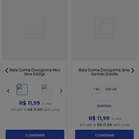
Bala Goma Docigoma Mini
Bala Goma Docigoma Sino
Sino 500gr
Sortido Docile
1 KG
500 GR
R$
11
,
99
SORTIDA
em até
1
x
R$
11
,
99
sem juros
R$
11
,
99
em até
1
x
R$
11
,
99
sem juros
COMPRAR
COMPRAR