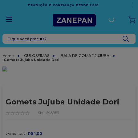
FRETE GRÁTIS
EM COMPRAS ACIMA DE R$1.000,00 PARA O
ESPÍRITO SANTO
O que você procura?
TERMOS MAIS BUSCADOS
1
º
leite condensado
GULOSEIMAS
BALA DE GOMA * JUJUBA
Gomets Jujuba Unidade Dori
2
º
caixa
3
º
vela
4
º
top harald
5
º
vabene
Gomets Jujuba Unidade Dori
6
º
granulado
☆
☆
☆
☆
☆
:
598953
7
º
sacola
8
º
bala
R$
1
,
00
VALOR TOTAL: