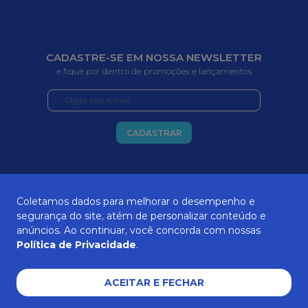
CADASTRE-SE EM NOSSA NEWSLETTER
e fique por dentro de promoções e lançamentos
CADASTRAR
Coletamos dados para melhorar o desempenho e
segurança do site, atém de personalizar conteúdo e
SOBRE NÓS
anúncios. Ao continuar, você concorda com nossas
Política de Privacidade
.
ATENDIMENTO
ACEITAR E FECHAR