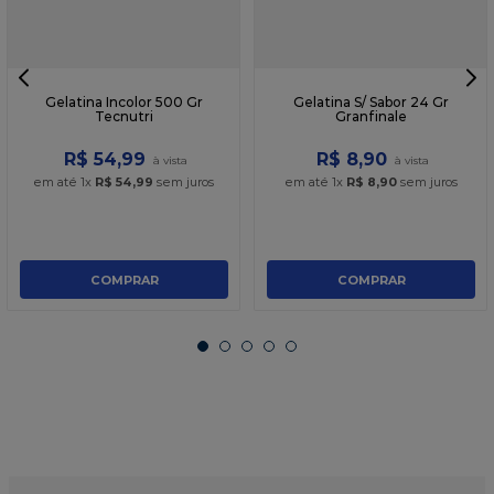
Gelatina Incolor 500 Gr
Gelatina S/ Sabor 24 Gr
Tecnutri
Granfinale
R$
54
,
99
R$
8
,
90
em até
1
x
R$
54
,
99
sem juros
em até
1
x
R$
8
,
90
sem juros
COMPRAR
COMPRAR