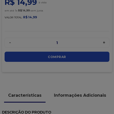
R$
14
,
99
9
º
caixa kraft
10
º
chocolate
em até
1
x
R$
14
,
99
sem juros
R$
14
,
99
VALOR TOTAL:
-
+
1
COMPRAR
Características
Informações Adicionais
DESCRIÇÃO DO PRODUTO