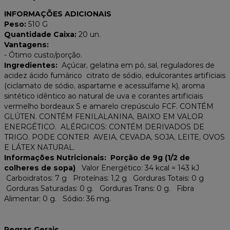
INFORMAÇÕES ADICIONAIS
Peso:
510 G
Quantidade Caixa:
20
un.
Vantagens:
-
Ótimo custo/porção.
Ingredientes:
Açúcar, gelatina em pó, sal, reguladores de
acidez ácido fumárico citrato de sódio, edulcorantes artificiais
(ciclamato de sódio, aspartame e acessulfame k), aroma
sintético idêntico ao natural de uva e corantes artificiais
vermelho bordeaux S e amarelo crepúsculo FCF. CONTÉM
GLÚTEN. CONTÉM FENILALANINA, BAIXO EM VALOR
ENERGÉTICO.
ALÉRGICOS: CONTÉM DERIVADOS DE
TRIGO. PODE CONTER AVEIA, CEVADA, SOJA, LEITE, OVOS
E LÁTEX NATURAL.
Informações Nutricionais:
Porção de 9g (1/2 de
colheres de sopa)
Valor Energético: 34
kcal = 143 kJ
Carboidratos: 7 g Proteínas: 1,2 g Gorduras Totais: 0 g
Gorduras Saturadas: 0 g. Gorduras Trans: 0 g. Fibra
Alimentar: 0 g. Sódio: 36 mg.
Regras Gerais