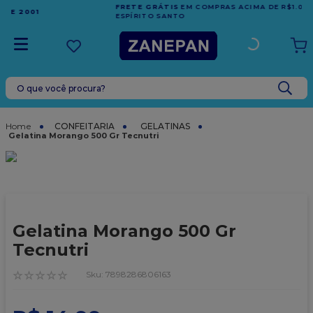
FRETE GRÁTIS
EM COMPRAS ACIMA DE R$1.000,00 PARA O
ESPÍRITO SANTO
O que você procura?
TERMOS MAIS BUSCADOS
1
º
caixa
CONFEITARIA
GELATINAS
Gelatina Morango 500 Gr Tecnutri
2
º
leite condensado
3
º
vela
4
º
top harald
5
º
bala
Gelatina Morango 500 Gr
6
º
sacola
Tecnutri
7
º
vabene
☆
☆
☆
☆
☆
:
7898286806163
8
º
granulado