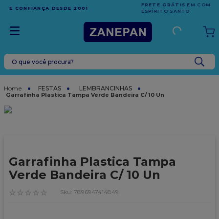
FRETE GRÁTIS
EM COMPRAS ACIMA DE R$1.000,00 PARA O
ESPÍRITO SANTO
O que você procura?
TERMOS MAIS BUSCADOS
1
º
leite condensado
FESTAS
LEMBRANCINHAS
Garrafinha Plastica Tampa Verde Bandeira C/ 10 Un
2
º
caixa
3
º
top harald
4
º
vela
5
º
bala
Garrafinha Plastica Tampa
6
º
granulado
Verde Bandeira C/ 10 Un
7
º
vabene
☆
☆
☆
☆
☆
:
7896947414849
8
º
sacola