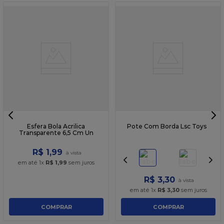
Esfera Bola Acrilica
Pote Com Borda Lsc Toys
Transparente 6,5 Cm Un
R$
1
,
99
em até
1
x
R$
1
,
99
sem juros
R$
3
,
30
em até
1
x
R$
3
,
30
sem juros
COMPRAR
COMPRAR