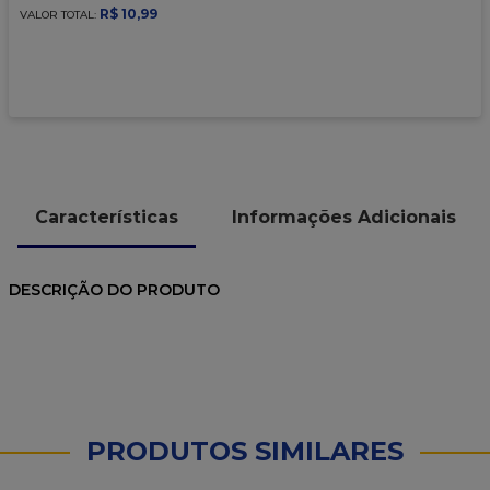
9
º
caixa kraft
R$
10
,
99
VALOR TOTAL:
10
º
chocolate
Características
Informações Adicionais
DESCRIÇÃO DO PRODUTO
PRODUTOS SIMILARES