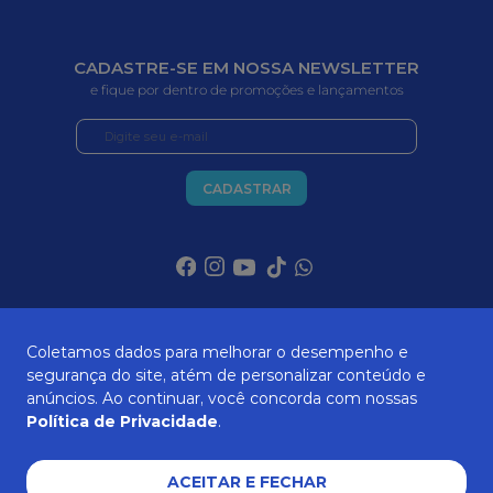
CADASTRE-SE EM NOSSA NEWSLETTER
e fique por dentro de promoções e lançamentos
CADASTRAR
SOBRE NÓS
Coletamos dados para melhorar o desempenho e
segurança do site, atém de personalizar conteúdo e
anúncios. Ao continuar, você concorda com nossas
Política de Privacidade
.
ATENDIMENTO
ACEITAR E FECHAR