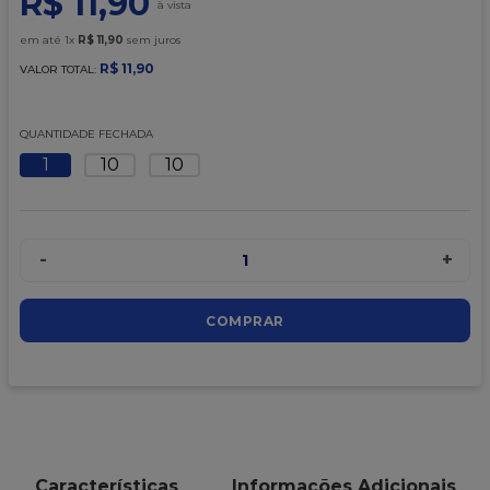
R$
11
,
90
9
º
caixa kraft
em até
1
x
R$
11
,
90
sem juros
10
º
chocolate
R$
11
,
90
VALOR TOTAL:
QUANTIDADE FECHADA
1
10
10
-
+
1
COMPRAR
Características
Informações Adicionais