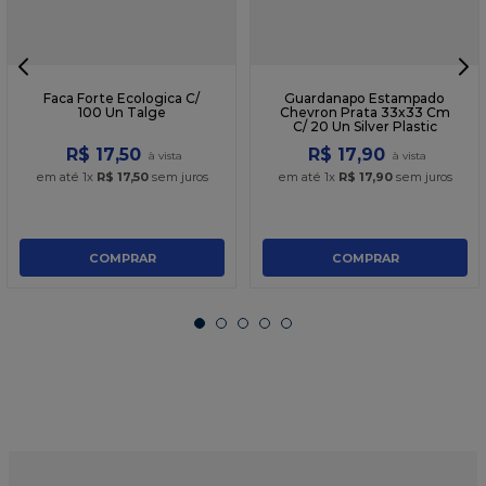
Faca Forte Ecologica C/
Guardanapo Estampado
100 Un Talge
Chevron Prata 33x33 Cm
C/ 20 Un Silver Plastic
R$
17
,
50
R$
17
,
90
em até
1
x
R$
17
,
50
sem juros
em até
1
x
R$
17
,
90
sem juros
COMPRAR
COMPRAR