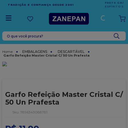
FRETE GRÁTIS
EM COMPRAS ACIMA DE R$1.000,00 PARA O
ESPÍRITO SANTO
O que você procura?
TERMOS MAIS BUSCADOS
1
º
caixa
EMBALAGENS
DESCARTÁVEL
Garfo Refeição Master Cristal C/ 50 Un Prafesta
2
º
leite condensado
3
º
vela
4
º
top harald
5
º
bala
Garfo Refeição Master Cristal C/
6
º
sacola
50 Un Prafesta
7
º
vabene
:
7896343088781
8
º
granulado