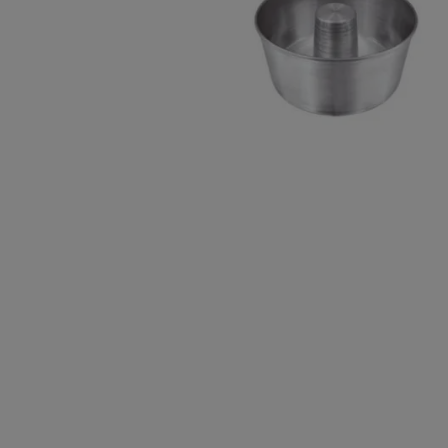
10
º
chocolate