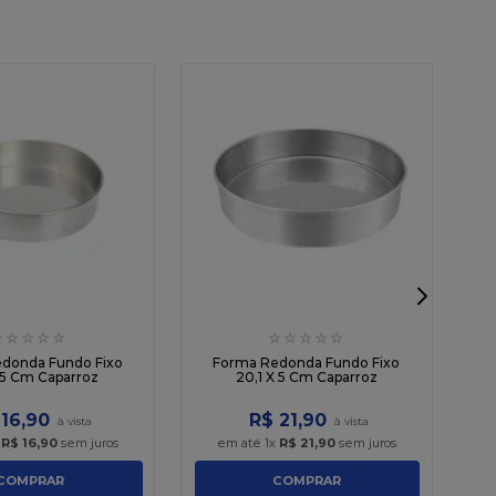
☆
☆
☆
☆
☆
☆
☆
☆
☆
☆
F
donda Fundo Fixo
Forma Redonda Fundo Fixo
X 5 Cm Caparroz
20,1 X 5 Cm Caparroz
16
,
90
R$
21
,
90
x
R$
16
,
90
sem juros
em até
1
x
R$
21
,
90
sem juros
COMPRAR
COMPRAR