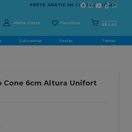
ÍRITO SANTO
Carrinho
Minha Conta
R$
0
,
00
s
Guloseimas
Festas
Temas
 Cone 6cm Altura Unifort
s