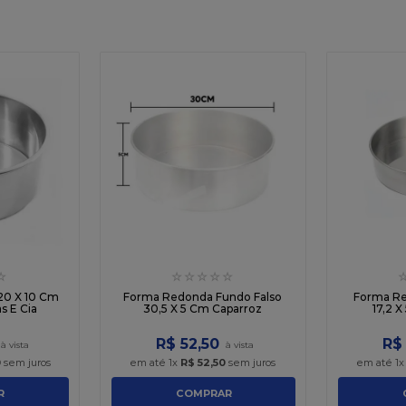
☆
☆
☆
☆
☆
☆
20 X 10 Cm
Forma Redonda Fundo Falso
Forma Re
s E Cia
30,5 X 5 Cm Caparroz
17,2 
R$
52
,
50
R$
0
sem juros
em até
1
x
R$
52
,
50
sem juros
em até
1
R
COMPRAR