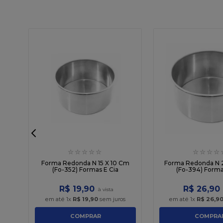
☆
☆
☆
☆
☆
☆
☆
☆
☆
Forma Redonda N 15 X 10 Cm
Forma Redonda N 
(Fo-352) Formas E Cia
(Fo-394) Forma
R$
19
,
90
R$
26
,
90
em até
1
x
R$
19
,
90
sem juros
em até
1
x
R$
26
,
9
COMPRAR
COMPRA