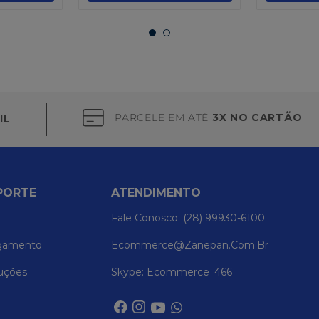
PARCELE EM ATÉ
3X NO CARTÃO
IL
PORTE
ATENDIMENTO
Fale Conosco: (28) 99930-6100
gamento
Ecommerce@zanepan.com.br
uções
Skype: Ecommerce_466