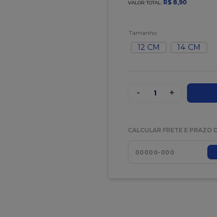
R$
8
,
90
VALOR TOTAL:
Tamanho
12 CM
14 CM
-
+
1
CALCULAR FRETE E PRAZO 