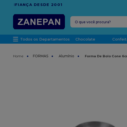
FRETE G
O que você procura?
TERMOS MAIS 
Todos os Departamentos
Chocolate
Confeit
1
º
leite con
2
º
caixa
FORMAS
Alumínio
Forma De Bolo Cone 6cm
3
º
top haral
4
º
vela
5
º
bala
6
º
granulad
7
º
vabene
8
º
sacola
9
º
caixa kraf