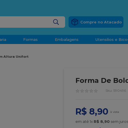
RÁTIS
EM COMPRAS ACIMA DE R$ 1.000,00 PARA O ESP
BUSCADOS
aria
Formas
Embalagens
Utensilios e Bico
densado
 Altura Unifort
d
Forma De Bolo
☆
☆
☆
☆
☆
:
590496
o
R$
8
,
90
t
em até
1
x
R$
8
,
90
sem juro