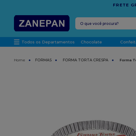
1.000,00 PARA O ESPÍRITO SANTO
O que você procura?
TERMOS MAIS 
Todos os Departamentos
Chocolate
Confeit
1
º
leite con
2
º
caixa
FORMAS
FORMA TORTA CRESPA
Forma To
3
º
vela
4
º
top haral
5
º
vabene
6
º
granulad
7
º
sacola
8
º
bala
9
º
caixa kraf