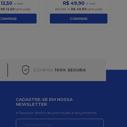
12
,
50
R$
49
,
90
x
R$
12
,
50
sem juros
em até
1
x
R$
49
,
90
sem juros
COMPRAR
COMPRAR
COMPRA
100% SEGURA
CADASTRE-SE EM NOSSA
NEWSLETTER
e fique por dentro de promoções e lançamentos