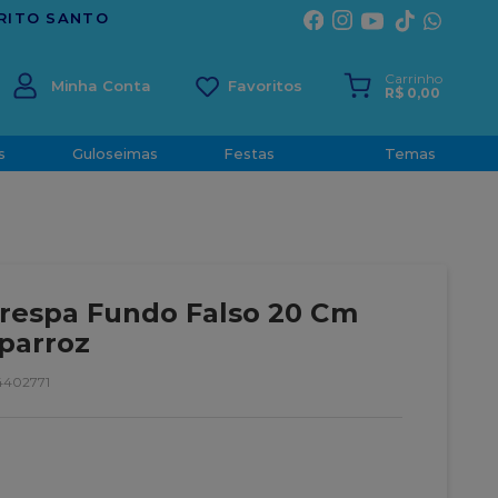
TRADIÇÃO E CONFIANÇA DESDE 2
Carrinho
Minha Conta
R$
0
,
00
s
Guloseimas
Festas
Temas
respa Fundo Falso 20 Cm
aparroz
4402771