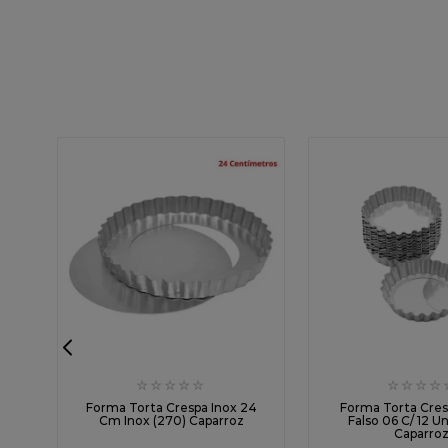
☆
☆
☆
☆
☆
☆
☆
☆
☆
ga
Forma Torta Crespa Inox 24
Forma Torta Cre
Cm Inox (270) Caparroz
Falso 06 C/ 12 U
Caparro