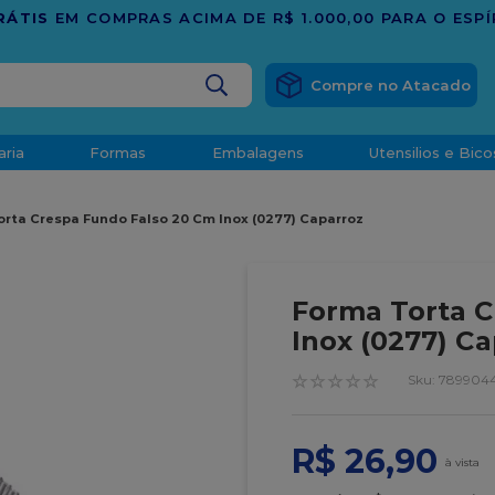
BUSCADOS
aria
Formas
Embalagens
Utensilios e Bico
densado
rta Crespa Fundo Falso 20 Cm Inox (0277) Caparroz
d
Forma Torta C
Inox (0277) C
o
☆
☆
☆
☆
☆
:
789904
R$
26
,
90
t