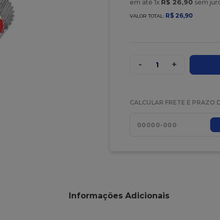
em até
1
x
R$
26
,
90
sem jur
R$
26
,
90
VALOR TOTAL:
-
+
1
CALCULAR FRETE E PRAZO 
Informações Adicionais