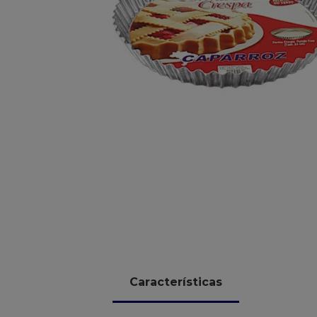
10
º
chocolate
Características