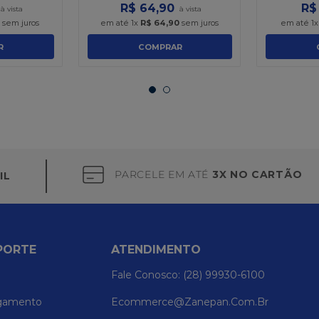
R$
64
,
90
R$
0
sem juros
em até
1
x
R$
64
,
90
sem juros
em até
1
R
COMPRAR
PARCELE EM ATÉ
3X NO CARTÃO
IL
PORTE
ATENDIMENTO
Fale Conosco: (28) 99930-6100
gamento
Ecommerce@zanepan.com.br