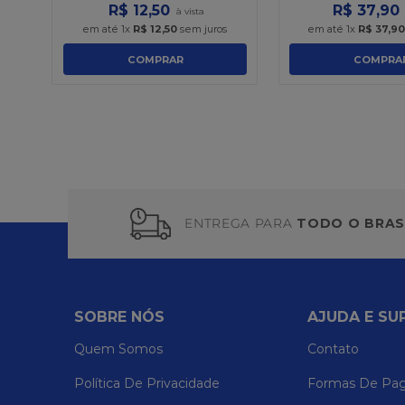
R$
12
,
50
R$
37
,
90
em até
1
x
R$
12
,
50
sem juros
em até
1
x
R$
37
,
9
COMPRAR
COMPRA
ENTREGA PARA
TODO O BRAS
SOBRE NÓS
AJUDA E SU
Quem Somos
Contato
Política De Privacidade
Formas De Pa