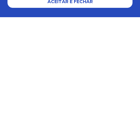
ACEITAR E FECHAR
Formas de pagamento
Certificados e segurança
ZANEPAN 2022 | CNPJ: 04.319.228/0001-08 | AVENIDA MAURO MIRANDA