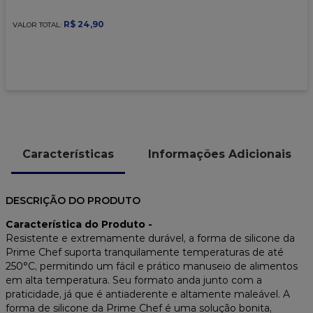
9
º
caixa kraft
R$
24
,
90
VALOR TOTAL:
10
º
chocolate
Características
Informações Adicionais
DESCRIÇÃO DO PRODUTO
Característica do Produto -
Resistente e extremamente durável, a forma de silicone da
Prime Chef suporta tranquilamente temperaturas de até
250°C, permitindo um fácil e prático manuseio de alimentos
em alta temperatura. Seu formato anda junto com a
praticidade, já que é antiaderente e altamente maleável. A
forma de silicone da Prime Chef é uma solução bonita,