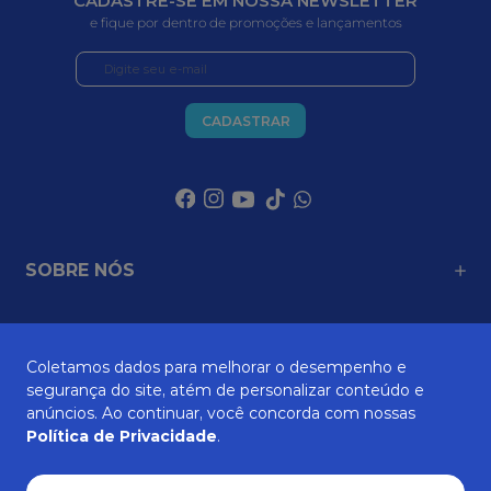
CADASTRE-SE EM NOSSA NEWSLETTER
e fique por dentro de promoções e lançamentos
CADASTRAR
SOBRE NÓS
ATENDIMENTO
Coletamos dados para melhorar o desempenho e
segurança do site, atém de personalizar conteúdo e
anúncios. Ao continuar, você concorda com nossas
Política de Privacidade
.
AJUDA E SUPORTE