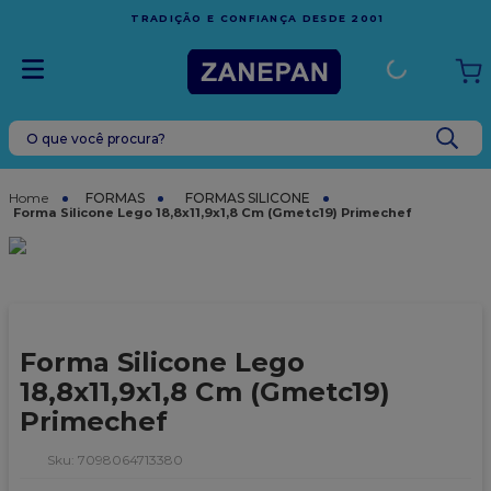
FRETE GRÁTIS
EM COMPRAS ACIMA DE R$1.000,00 PARA
1
ESPÍRITO SANTO
O que você procura?
TERMOS MAIS BUSCADOS
1
º
leite condensado
FORMAS
FORMAS SILICONE
Forma Silicone Lego 18,8x11,9x1,8 Cm (Gmetc19) Primechef
2
º
caixa
3
º
top harald
4
º
vela
5
º
bala
Forma Silicone Lego
6
º
granulado
18,8x11,9x1,8 Cm (Gmetc19)
Primechef
7
º
vabene
8
º
sacola
:
7098064713380