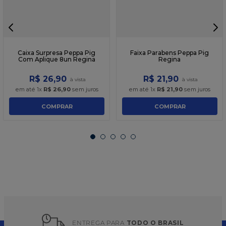
Caixa Surpresa Peppa Pig
Faixa Parabens Peppa Pig
Com Aplique 8un Regina
Regina
R$
26
,
90
R$
21
,
90
em até
1
x
R$
26
,
90
sem juros
em até
1
x
R$
21
,
90
sem juros
COMPRAR
COMPRAR
ENTREGA PARA 
TODO O BRASIL