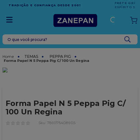
FRETE GRÁTIS
EM COMPRAS ACIMA DE R$1.000,00 PARA O
ESPÍRITO SANTO
O que você procura?
TERMOS MAIS BUSCADOS
1
º
leite condensado
TEMAS
PEPPA PIG
Forma Papel N 5 Peppa Pig C/ 100 Un Regina
2
º
caixa
3
º
top harald
4
º
vela
5
º
bala
Forma Papel N 5 Peppa Pig C/
6
º
granulado
100 Un Regina
7
º
vabene
☆
☆
☆
☆
☆
:
7891175408905
8
º
sacola