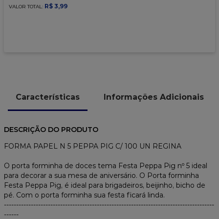
9
º
caixa kraft
R$
3
,
99
VALOR TOTAL:
10
º
chocolate
Características
Informações Adicionais
DESCRIÇÃO DO PRODUTO
FORMA PAPEL N 5 PEPPA PIG C/ 100 UN REGINA
O porta forminha de doces tema Festa Peppa Pig nº 5 ideal
para decorar a sua mesa de aniversário. O Porta forminha
Festa Peppa Pig, é ideal para brigadeiros, beijinho, bicho de
pé. Com o porta forminha sua festa ficará linda.
--------------------------------------------------------------------------------------
------