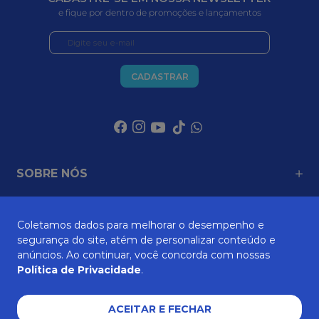
e fique por dentro de promoções e lançamentos
CADASTRAR
SOBRE NÓS
Coletamos dados para melhorar o desempenho e
ATENDIMENTO
segurança do site, atém de personalizar conteúdo e
anúncios. Ao continuar, você concorda com nossas
Política de Privacidade
.
AJUDA E SUPORTE
ACEITAR E FECHAR