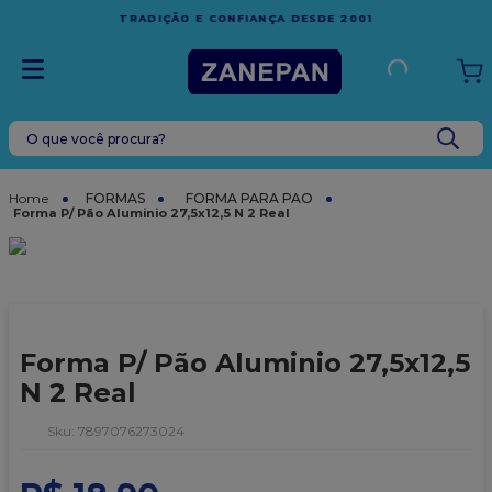
FRETE GRÁTIS
EM COMPRAS ACIMA DE R$1.000,00 PARA O
ESPÍRITO SANTO
O que você procura?
TERMOS MAIS BUSCADOS
1
º
leite condensado
FORMAS
FORMA PARA PAO
Forma P/ Pão Aluminio 27,5x12,5 N 2 Real
2
º
caixa
3
º
top harald
4
º
vela
5
º
bala
Forma P/ Pão Aluminio 27,5x12,5
6
º
sacola
N 2 Real
7
º
vabene
:
7897076273024
8
º
granulado