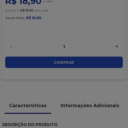
R$
18
,
90
9
º
caixa kraft
em até
1
x
R$
18
,
90
sem juros
10
º
chocolate
R$
18
,
90
VALOR TOTAL:
-
+
1
COMPRAR
Características
Informações Adicionais
DESCRIÇÃO DO PRODUTO