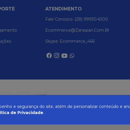
PORTE
ATENDIMENTO
Fale Conosco: (28) 99930-6100
gamento
Ecommerce@zanepan.com.br
uções
Skype: Ecommerce_466
nho e segurança do site, atém de personalizar conteúdo e anú
ítica de Privacidade
.
UREIRA, 514 - ELPÍDIO VOLPINI - CACHOEIRO DE ITAPEMIRIM - ES | CEP 29309-71