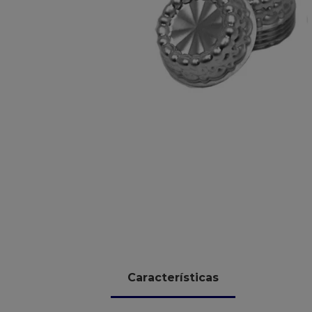
10
º
chocolate
Características