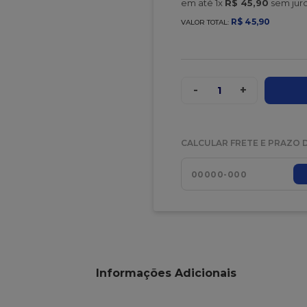
em até
1
x
R$
45
,
90
sem jur
R$
45
,
90
VALOR TOTAL:
-
+
1
CALCULAR FRETE E PRAZO 
Informações Adicionais