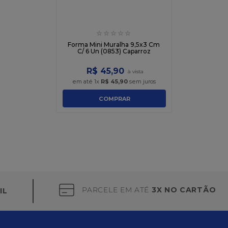
☆
☆
☆
☆
☆
Forma Mini Muralha 9,5x3 Cm
C/ 6 Un (0853) Caparroz
R$
45
,
90
em até
1
x
R$
45
,
90
sem juros
COMPRAR
PARCELE EM ATÉ
3X NO CARTÃO
IL