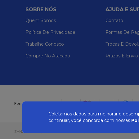
SOBRE NÓS
AJUDA E SU
Quem Somos
Contato
Política De Privacidade
Formas De Pa
Trabalhe Conosco
Trocas E Devol
Compre No Atacado
Prazos E Envio
Formas de pagamento
Coletamos dados para melhorar o desempe
continuar, você concorda com nossas
Pol
ZANEPAN 2022 | CNPJ: 04.319.228/0001-08 | AVENIDA MAURO MIRANDA MAD