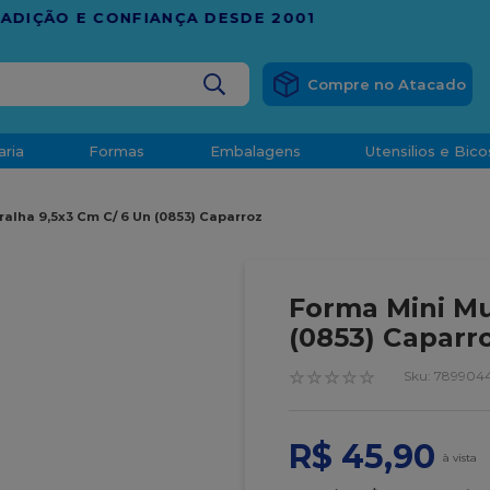
RÁTIS
EM COMPRAS ACIMA DE R$ 1.000,00 PARA O ESP
BUSCADOS
aria
Formas
Embalagens
Utensilios e Bico
densado
alha 9,5x3 Cm C/ 6 Un (0853) Caparroz
d
Forma Mini Mu
(0853) Caparr
☆
☆
☆
☆
☆
:
789904
o
R$
45
,
90
t