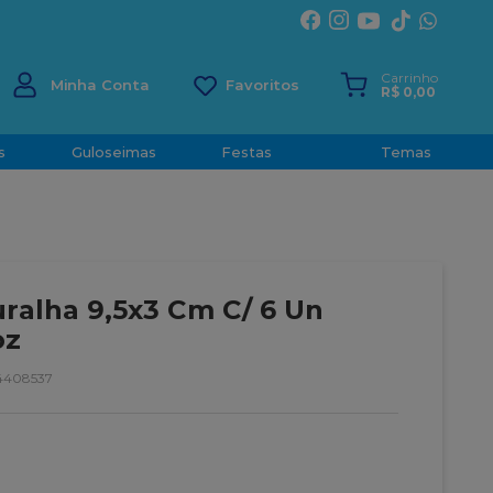
ÍRITO SANTO
Carrinho
Minha Conta
R$
0
,
00
s
Guloseimas
Festas
Temas
ralha 9,5x3 Cm C/ 6 Un
oz
4408537