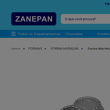
FRETE G
O que você procura?
TERMOS MAIS 
Todos os Departamentos
Chocolate
Confeit
1
º
leite con
2
º
caixa
FORMAS
FORMA MURALHA
Forma Mini Mur
3
º
top haral
4
º
vela
5
º
bala
6
º
sacola
7
º
vabene
8
º
granulad
9
º
caixa kraf