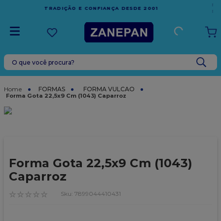
FRETE GRÁTIS
EM COMPRAS ACIMA DE R$1.000,00 PARA O
ESPÍRITO SANTO
O que você procura?
TERMOS MAIS BUSCADOS
1
º
caixa
FORMAS
FORMA VULCAO
Forma Gota 22,5x9 Cm (1043) Caparroz
2
º
leite condensado
3
º
vela
4
º
top harald
5
º
bala
Forma Gota 22,5x9 Cm (1043)
6
º
sacola
Caparroz
7
º
vabene
☆
☆
☆
☆
☆
:
7899044410431
8
º
granulado