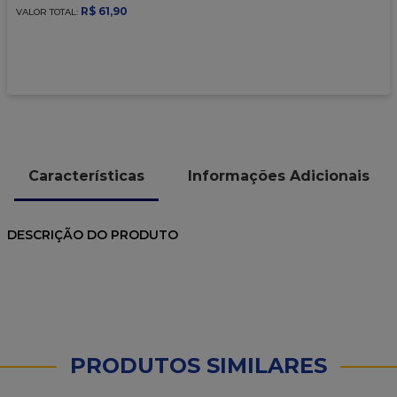
9
º
caixa kraft
R$
61
,
90
VALOR TOTAL:
10
º
chocolate
Características
Informações Adicionais
DESCRIÇÃO DO PRODUTO
PRODUTOS SIMILARES