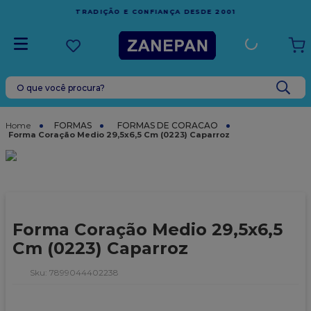
FRETE GRÁTIS
EM COMPRAS ACIMA DE R$1.000,00 PARA
1
ESPÍRITO SANTO
O que você procura?
TERMOS MAIS BUSCADOS
1
º
leite condensado
FORMAS
FORMAS DE CORACAO
Forma Coração Medio 29,5x6,5 Cm (0223) Caparroz
2
º
caixa
3
º
vela
4
º
top harald
5
º
vabene
Forma Coração Medio 29,5x6,5
6
º
granulado
Cm (0223) Caparroz
7
º
sacola
:
7899044402238
8
º
bala