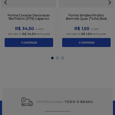
Forma Coracao Decoracao
Forma Simples Pirulito
18x17x5cm (1179) Caparroz
Bem Me Quer (*434) Bwb
R$
34
,
50
R$
1
,
50
em até
1
x
R$
34
,
50
sem juros
em até
1
x
R$
1
,
50
sem juros
COMPRAR
COMPRAR
ENTREGA PARA 
TODO O BRASIL