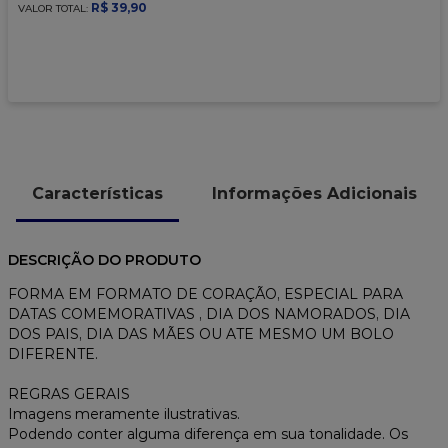
9
º
caixa kraft
R$
39
,
90
VALOR TOTAL:
10
º
chocolate
Características
Informações Adicionais
DESCRIÇÃO DO PRODUTO
FORMA EM FORMATO DE CORAÇÃO, ESPECIAL PARA
DATAS COMEMORATIVAS , DIA DOS NAMORADOS, DIA
DOS PAIS, DIA DAS MÃES OU ATE MESMO UM BOLO
DIFERENTE.
REGRAS GERAIS
Imagens meramente ilustrativas.
Podendo conter alguma diferença em sua tonalidade. Os