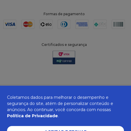
Formas de pagamento
Certificados e segurança
Coletamos dados para melhorar o desempenho e
segurança do site, atém de personalizar conteúdo e
anúncios. Ao continuar, você concorda com nossas
Política de Privacidade
.
ZANEPAN 2022 | CNPJ: 04.319.228/0001-08 | AVENIDA MAURO MIRANDA
MADUREIRA, 514 - ELPÍDIO VOLPINI - CACHOEIRO DE ITAPEMIRIM - ES | CEP
29309-712