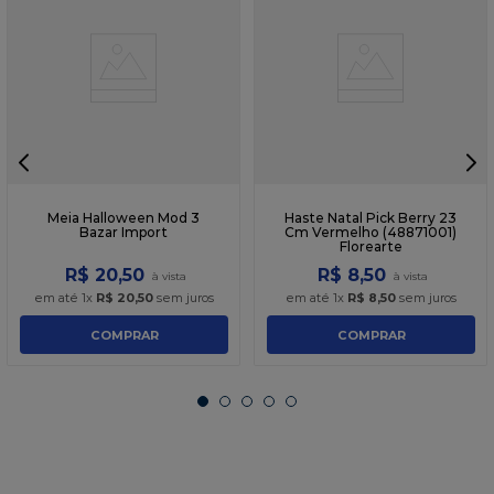
Meia Halloween Mod 3
Haste Natal Pick Berry 23
Bazar Import
Cm Vermelho (48871001)
Florearte
R$
20
,
50
R$
8
,
50
em até
1
x
R$
20
,
50
sem juros
em até
1
x
R$
8
,
50
sem juros
COMPRAR
COMPRAR