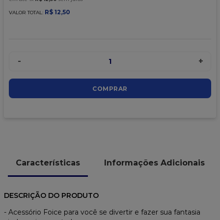
9
º
caixa kraft
R$
12
,
50
VALOR TOTAL:
10
º
chocolate
-
+
1
COMPRAR
Características
Informações Adicionais
DESCRIÇÃO DO PRODUTO
- Acessório Foice para você se divertir e fazer sua fantasia