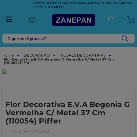
FRETE GRÁTIS
EM COMPRAS ACIMA DE R$1.000,00 PARA O
ESPÍRITO SANTO
O que você procura?
TERMOS MAIS BUSCADOS
1
º
leite condensado
DECORACAO
FLORES DECORATIVAS
Flor Decorativa E.V.A Begonia G Vermelha C/ Metal 37 Cm
(110054) Piffer
2
º
caixa
3
º
top harald
4
º
vela
5
º
bala
Flor Decorativa E.V.A Begonia G
6
º
sacola
Vermelha C/ Metal 37 Cm
7
º
vabene
(110054) Piffer
8
º
granulado
:
7899061506353