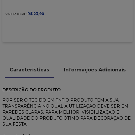
9
º
caixa kraft
10
º
chocolate
R$
23
,
90
VALOR TOTAL:
Características
Informações Adicionais
DESCRIÇÃO DO PRODUTO
POR SER O TECIDO EM TNT O PRODUTO TEM A SUA
TRANSPARÊNCIA NO QUAL A UTILIZAÇÃO DEVE SER EM
PAREDES CLARAS, PARA MELHOR VISIBILIZAÇÃO E
QUALIDADE DO PRODUTO!ÓTIMO PARA DECORAÇÃO DE
SUA FESTA!