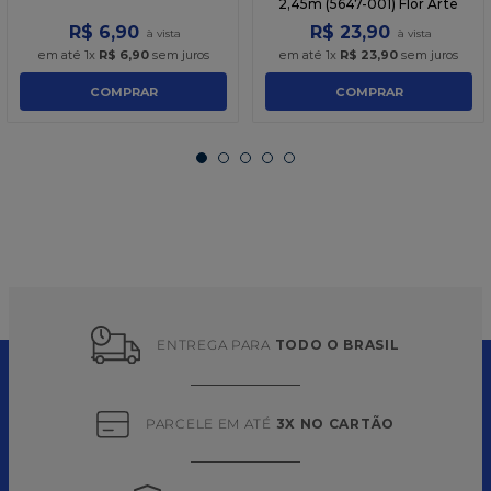
2,45m (5647-001) Flor Arte
R$
6
,
90
R$
23
,
90
em até
1
x
R$
6
,
90
sem juros
em até
1
x
R$
23
,
90
sem juros
COMPRAR
COMPRAR
ENTREGA PARA 
TODO O BRASIL
PARCELE EM ATÉ 
3X NO CARTÃO