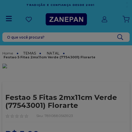
FRETE GRÁTIS
EM COMPRAS ACIMA DE R$1.000,00 PARA O
ESPÍRITO SANTO
O que você procura?
TERMOS MAIS BUSCADOS
1
º
caixa
TEMAS
NATAL
Festao 5 Fitas 2mx11cm Verde (77543001) Florarte
2
º
leite condensado
3
º
vela
4
º
top harald
5
º
bala
Festao 5 Fitas 2mx11cm Verde
6
º
sacola
(77543001) Florarte
7
º
vabene
☆
☆
☆
☆
☆
:
7890880563923
8
º
granulado