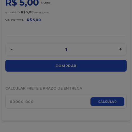
R$
5
,
00
9
º
caixa kraft
10
º
chocolate
em até
1
x
R$
5
,
00
sem juros
R$
5
,
00
VALOR TOTAL:
-
+
1
COMPRAR
CALCULAR FRETE E PRAZO DE ENTREGA
CALCULAR